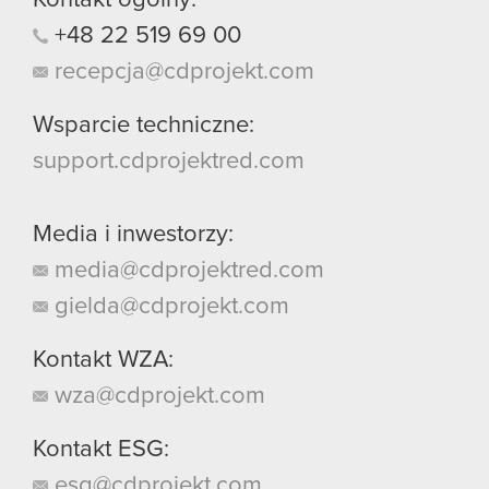
+48
22
519
69
00
recepcja@cdprojekt.com
Wsparcie techniczne:
support.cdprojektred.com
Media i inwestorzy:
media@cdprojektred.com
gielda@cdprojekt.com
Kontakt WZA:
wza@cdprojekt.com
Kontakt ESG:
esg@cdprojekt.com