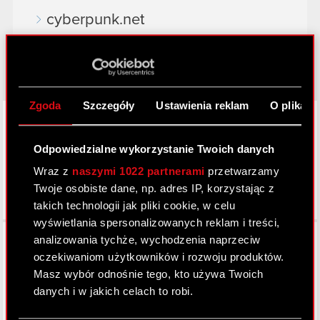
cyberpunk.net
gear.cdprojektred.com
Zgoda
Szczegóły
Ustawienia reklam
O plikach
LinkedIn
Odpowiedzialne wykorzystanie Twoich danych
Wraz z
naszymi 1022 partnerami
przetwarzamy
Twoje osobiste dane, np. adres IP, korzystając z
takich technologii jak pliki cookie, w celu
wyświetlania spersonalizowanych reklam i treści,
Facebook
analizowania tychże, wychodzenia naprzeciw
oczekiwaniom użytkowników i rozwoju produktów.
Masz wybór odnośnie tego, kto używa Twoich
danych i w jakich celach to robi.