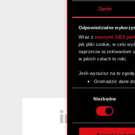
Zgoda
Odpowiedzialne wykorzys
Wraz z
naszymi 1022 par
jak pliki cookie, w celu w
naprzeciw oczekiwaniom u
w jakich celach to robi.
Jeśli wyrazisz na to zgodę
Gromadzić dane dot
Identyfikować Twoje
Wybór
czyli wirtualny odcisk 
zgody
Niezbędne
Dowiedz się więcej odnośn
LinkedIn
szczegółów
. W Deklaracj
Wykorzystujemy pliki cook
analizować ruch w naszej w
Korzystaj wyłączn