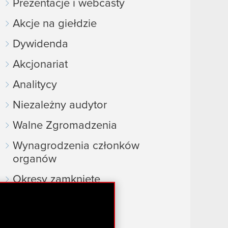
Prezentacje i webcasty
Akcje na giełdzie
Dywidenda
Akcjonariat
Analitycy
Niezależny audytor
Walne Zgromadzenia
Wynagrodzenia członków
organów
Okresy zamknięte
Kalendarz inwestora
FAQ