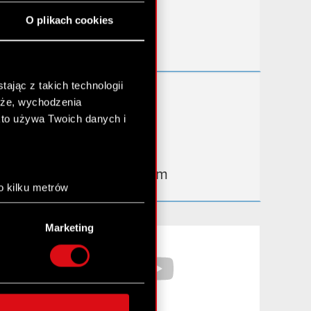
Przydatne linki
O plikach cookies
Kontakt IR
ając z takich technologii
Dowiedz się więcej:
chże, wychodzenia
thewitcher.com
kto używa Twoich danych i
cyberpunk.net
gear.cdprojektred.com
o kilku metrów
anych (fingerprinting,
Marketing
łasne preferencje w
sekcji
Facebook
YouTube
nej chwili.
społecznościowe i
ostępniamy partnerom