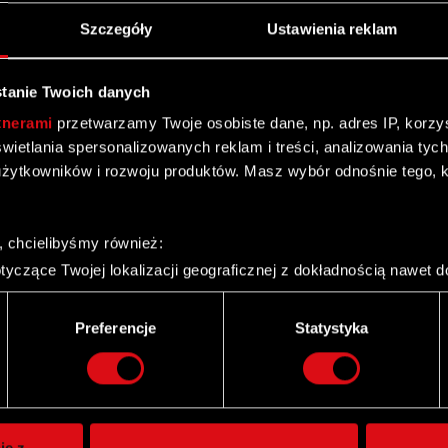
Szczegóły
Ustawienia reklam
tanie Twoich danych
tnerami
przetwarzamy Twoje osobiste dane, np. adres IP, korzyst
yświetlania spersonalizowanych reklam i treści, analizowania ty
żytkowników i rozwoju produktów. Masz wybór odnośnie tego, 
, chcielibyśmy również:
yczące Twojej lokalizacji geograficznej z dokładnością nawet d
 urządzenie, aktywnie analizując charakteryzującego je zbiory d
palca)
Preferencje
Statystyka
ie tego, jak Twoje osobiste dane są przetwarzane oraz ustaw w
Twitter
i plików cookie możesz zmienić lub wycofać swoją zgodę w dowol
ie do spersonalizowania treści i reklam, aby oferować funkcje 
itrynie. Informacje o tym, jak korzystasz z naszej witryny, ud
ie z