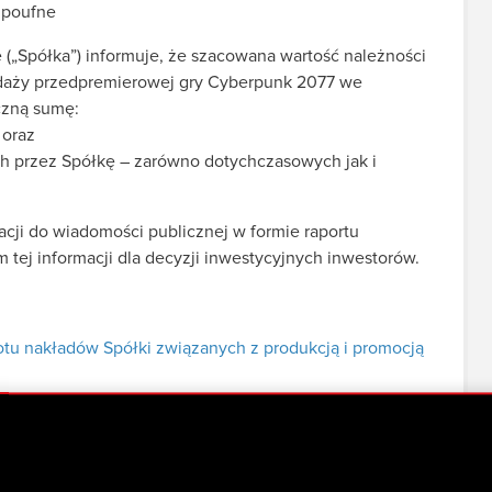
e poufne
(„Spółka”) informuje, że szacowana wartość należności
zedaży przedpremierowej gry Cyberpunk 2077 we
czną sumę:
 oraz
ch przez Spółkę – zarówno dotychczasowych jak i
cji do wiadomości publicznej w formie raportu
tej informacji dla decyzji inwestycyjnych inwestorów.
tu nakładów Spółki związanych z produkcją i promocją