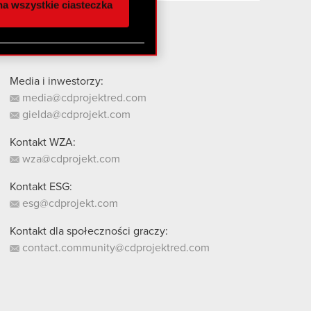
a wszystkie ciasteczka
 innymi danymi
stanie z naszej witryny,
Media i inwestorzy:
media@cdprojektred.com
gielda@cdprojekt.com
Kontakt WZA:
wza@cdprojekt.com
Kontakt ESG:
esg@cdprojekt.com
Kontakt dla społeczności graczy:
contact.community@cdprojektred.com