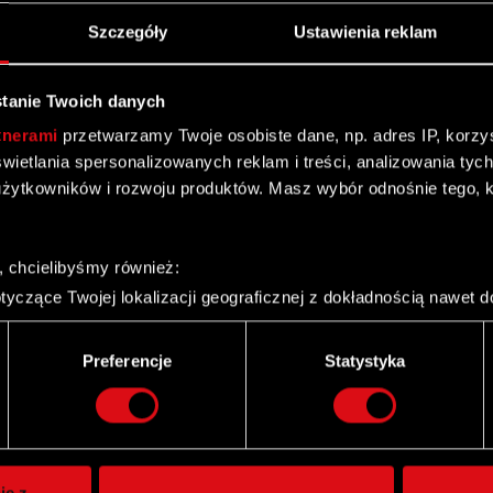
Szczegóły
Ustawienia reklam
tanie Twoich danych
tnerami
przetwarzamy Twoje osobiste dane, np. adres IP, korzyst
yświetlania spersonalizowanych reklam i treści, analizowania ty
żytkowników i rozwoju produktów. Masz wybór odnośnie tego, 
, chcielibyśmy również:
yczące Twojej lokalizacji geograficznej z dokładnością nawet d
 urządzenie, aktywnie analizując charakteryzującego je zbiory d
palca)
Preferencje
Statystyka
ie tego, jak Twoje osobiste dane są przetwarzane oraz ustaw w
Twitter
i plików cookie możesz zmienić lub wycofać swoją zgodę w dowol
ie do spersonalizowania treści i reklam, aby oferować funkcje 
itrynie. Informacje o tym, jak korzystasz z naszej witryny, ud
ie z