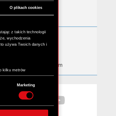
Przydatne linki
O plikach cookies
Kontakt IR
ając z takich technologii
Dowiedz się więcej:
chże, wychodzenia
thewitcher.com
kto używa Twoich danych i
cyberpunk.net
gear.cdprojektred.com
o kilku metrów
anych (fingerprinting,
Marketing
łasne preferencje w
sekcji
Facebook
YouTube
nej chwili.
społecznościowe i
ostępniamy partnerom