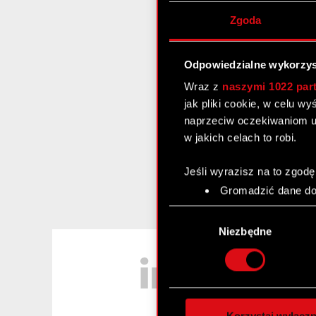
Zgoda
Odpowiedzialne wykorzys
Wraz z
naszymi 1022 par
jak pliki cookie, w celu w
naprzeciw oczekiwaniom u
w jakich celach to robi.
Jeśli wyrazisz na to zgodę
Gromadzić dane dot
Identyfikować Twoje
Wybór
czyli wirtualny odcisk 
zgody
Niezbędne
Dowiedz się więcej odnośn
LinkedIn
szczegółów
. W Deklaracj
Wykorzystujemy pliki cook
analizować ruch w naszej w
Korzystaj wyłączn