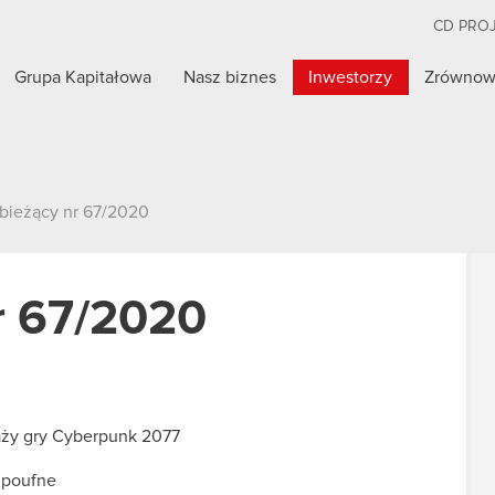
CD PRO
Grupa Kapitałowa
Nasz biznes
Inwestorzy
Zrównow
 bieżący nr 67/2020
r 67/2020
aży gry Cyberpunk 2077
e poufne