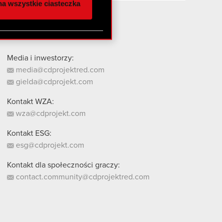
a wszystkie ciasteczka
 innymi danymi
stanie z naszej witryny,
Media i inwestorzy:
media@cdprojektred.com
gielda@cdprojekt.com
Kontakt WZA:
wza@cdprojekt.com
Kontakt ESG:
esg@cdprojekt.com
Kontakt dla społeczności graczy:
contact.community@cdprojektred.com