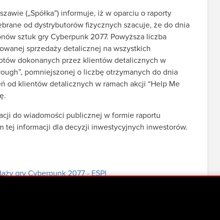
awie („Spółka”) informuje, iż w oparciu o raporty
ebrane od dystrybutorów fizycznych szacuje, że do dnia
ionów sztuk gry Cyberpunk 2077. Powyższa liczba
owanej sprzedaży detalicznej na wszystkich
otów dokonanych przez klientów detalicznych w
hrough”, pomniejszonej o liczbę otrzymanych do dnia
eń od klientów detalicznych w ramach akcji “Help Me
ę.
cji do wiadomości publicznej w formie raportu
tej informacji dla decyzji inwestycyjnych inwestorów.
daży gry Cyberpunk 2077 - ESPI