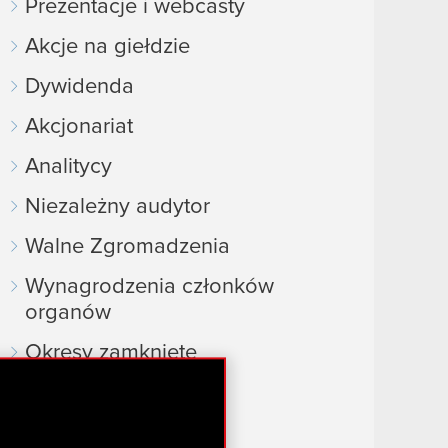
Prezentacje i webcasty
Akcje na giełdzie
Dywidenda
Akcjonariat
Analitycy
Niezależny audytor
Walne Zgromadzenia
Wynagrodzenia członków
organów
Okresy zamknięte
Kalendarz inwestora
FAQ