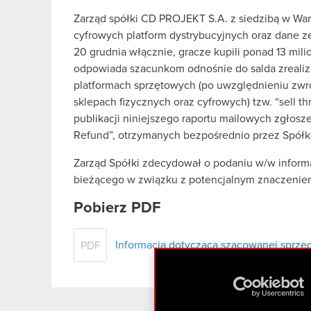
Zarząd spółki CD PROJEKT S.A. z siedzibą w Warsz
cyfrowych platform dystrybucyjnych oraz dane z
20 grudnia włącznie, gracze kupili ponad 13 mil
odpowiada szacunkom odnośnie do salda zrealiz
platformach sprzętowych (po uwzględnieniu zwr
sklepach fizycznych oraz cyfrowych) tzw. “sell t
publikacji niniejszego raportu mailowych zgłosz
Refund”, otrzymanych bezpośrednio przez Spółk
Zarząd Spółki zdecydował o podaniu w/w informa
bieżącego w związku z potencjalnym znaczeniem 
Pobierz PDF
Informacja dotycząca szacowanej sprze
PDF