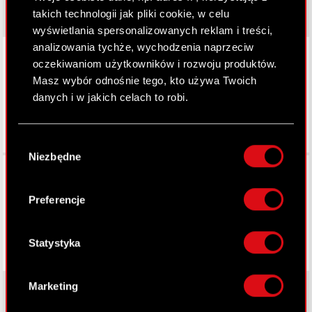
takich technologii jak pliki cookie, w celu
wyświetlania spersonalizowanych reklam i treści,
analizowania tychże, wychodzenia naprzeciw
LinkedIn
oczekiwaniom użytkowników i rozwoju produktów.
Masz wybór odnośnie tego, kto używa Twoich
danych i w jakich celach to robi.
Jeśli wyrazisz na to zgodę, chcielibyśmy również:
Wybór
Gromadzić dane dotyczące Twojej
Niezbędne
zgody
lokalizacji geograficznej z dokładnością nawet
Facebook
do kilku metrów
Identyfikować Twoje urządzenie, aktywnie
Preferencje
analizując charakteryzującego je zbiory
danych (fingerprinting, czyli wirtualny odcisk
palca)
Statystyka
Dowiedz się więcej odnośnie tego, jak Twoje
osobiste dane są przetwarzane oraz ustaw własne
Marketing
preferencje w
sekcji szczegółów
. W Deklaracji
plików cookie możesz zmienić lub wycofać swoją