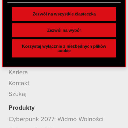
O CD PROJEKT
zgodę w dowolnej chwili.
Zezwól na wszystkie ciasteczka
Grupa Kapitałowa
Wykorzystujemy pliki cookie do
spersonalizowania treści i reklam, aby oferować
Nasz biznes
Zezwól na wybór
funkcje społecznościowe i analizować ruch w
Inwestorzy
naszej witrynie. Informacje o tym, jak korzystasz
Korzystaj wyłącznie z niezbędnych plików
z naszej witryny, udostępniamy partnerom
Zrównoważony rozwój
cookie
społecznościowym, reklamowym i analitycznym.
Media
Partnerzy mogą połączyć te informacje z innymi
danymi otrzymanymi od Ciebie lub uzyskanymi
Kariera
podczas korzystania z ich usług. Kontynuując
korzystanie z naszej witryny, zgadasz się na
Kontakt
używanie plików cookie.
Szukaj
Produkty
Cyberpunk 2077: Widmo Wolności