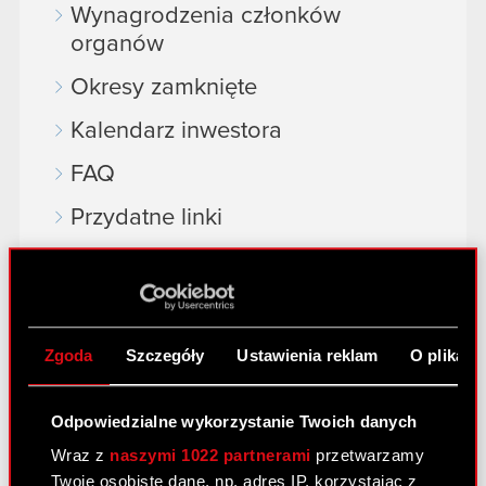
Wynagrodzenia członków
organów
Okresy zamknięte
Kalendarz inwestora
FAQ
Przydatne linki
Kontakt IR
Dowiedz się więcej:
Zgoda
Szczegóły
Ustawienia reklam
O plikach
thewitcher.com
cyberpunk.net
Odpowiedzialne wykorzystanie Twoich danych
Wraz z
naszymi 1022 partnerami
przetwarzamy
gear.cdprojektred.com
Twoje osobiste dane, np. adres IP, korzystając z