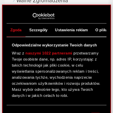
Walne Zgromadzenia
Wynagrodzenia członków
organów
Okresy zamknięte
Zgoda
Szczegóły
Ustawienia reklam
O plikach
Kalendarz inwestora
Odpowiedzialne wykorzystanie Twoich danych
FAQ
Wraz z
naszymi 1022 partnerami
przetwarzamy
Przydatne linki
Twoje osobiste dane, np. adres IP, korzystając z
takich technologii jak pliki cookie, w celu
Kontakt IR
wyświetlania spersonalizowanych reklam i treści,
analizowania tychże, wychodzenia naprzeciw
oczekiwaniom użytkowników i rozwoju produktów.
Dowiedz się więcej:
Masz wybór odnośnie tego, kto używa Twoich
thewitcher.com
danych i w jakich celach to robi.
cyberpunk.net
Jeśli wyrazisz na to zgodę, chcielibyśmy również:
Wybór