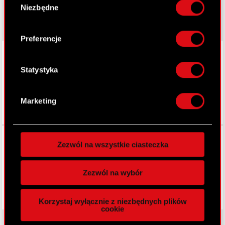
Gromadzić dane dotyczące Twojej
gear.cdprojektred.com
Niezbędne
zgody
lokalizacji geograficznej z dokładnością nawet
do kilku metrów
Identyfikować Twoje urządzenie, aktywnie
Preferencje
analizując charakteryzującego je zbiory
LinkedIn
danych (fingerprinting, czyli wirtualny odcisk
palca)
Statystyka
Dowiedz się więcej odnośnie tego, jak Twoje
osobiste dane są przetwarzane oraz ustaw własne
Marketing
preferencje w
sekcji szczegółów
. W Deklaracji
plików cookie możesz zmienić lub wycofać swoją
zgodę w dowolnej chwili.
Facebook
Zezwól na wszystkie ciasteczka
Wykorzystujemy pliki cookie do
spersonalizowania treści i reklam, aby oferować
Zezwól na wybór
funkcje społecznościowe i analizować ruch w
naszej witrynie. Informacje o tym, jak korzystasz
Korzystaj wyłącznie z niezbędnych plików
z naszej witryny, udostępniamy partnerom
cookie
społecznościowym, reklamowym i analitycznym.