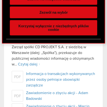
Wykorzystujemy pliki cookie do
Raport bieżący nr 42/2020
spersonalizowania treści i reklam, aby oferować
Zezwól na wybór
funkcje społecznościowe i analizować ruch w
22 września 2020 20:42
naszej witrynie. Informacje o tym, jak korzystasz
Temat: Informacja o transakcjach wykonywanych
Korzystaj wyłącznie z niezbędnych plików
z naszej witryny, udostępniamy partnerom
cookie
przez osoby pełniące obowiązki zarządcze
społecznościowym, reklamowym i analitycznym.
Podstawa prawna: Art. 19 ust. 3 MAR
Partnerzy mogą połączyć te informacje z innymi
Treść raportu:
danymi otrzymanymi od Ciebie lub uzyskanymi
Zarząd spółki CD PROJEKT S.A. z siedzibą w
podczas korzystania z ich usług. Kontynuując
Warszawie (dalej: „Spółka”), przekazuje do
korzystanie z naszej witryny, zgadasz się na
publicznej wiadomości informację o otrzymanych
używanie plików cookie.
w…
Czytaj dalej
Informacja o transakcjach wykonywanych
PDF
przez osoby pełniące obowiązki
zarządcze
Zawiadomienie o zbyciu akcji - Adam
PDF
Badowski
Zawiadomienie o zbyciu akcji - Marcin