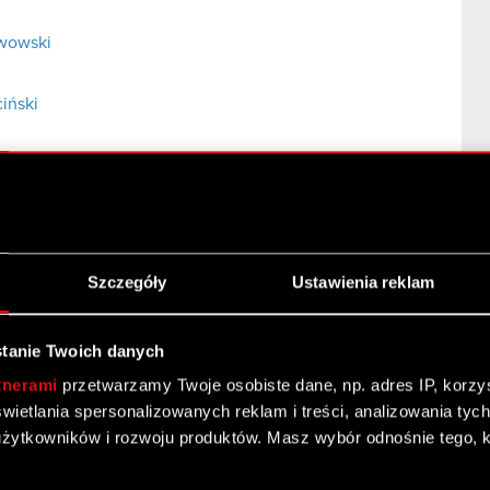
rwowski
iński
elubowicz
 Nowakowski
Szczegóły
Ustawienia reklam
tanie Twoich danych
tnerami
przetwarzamy Twoje osobiste dane, np. adres IP, korzyst
 przez osoby pełniące obowiązki zarządcze
yświetlania spersonalizowanych reklam i treści, analizowania ty
żytkowników i rozwoju produktów. Masz wybór odnośnie tego, 
zawie (dalej: „Spółka”), przekazuje do publicznej