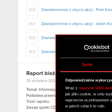
Zawiadomienie o zbyciu akcji - Piotr Ka
PDF
Zawiadomienie o zbyciu akcji - Adam Kic
PDF
Zawiadomienie o zbyciu akcji - Piotr Ni
PDF
Zawiadomienie o zbyciu akcji - Michał
PDF
Zgoda
Raport bieżący nr 46/2020
Odpowiedzialne wykorzys
25 września 2020 23:06
Wraz z
naszymi 1022 par
Temat: Informacja o transakcjach wykonywanych
jak pliki cookie, w celu w
Podstawa prawna: Art. 19 ust. 3 MAR
naprzeciw oczekiwaniom u
Treść raportu:
w jakich celach to robi.
Zarząd spółki CD PROJEKT S.A. z siedzibą w Wars