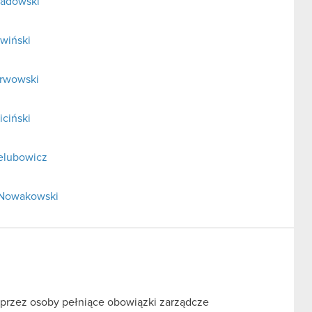
Badowski
Iwiński
arwowski
iciński
ielubowicz
ł Nowakowski
 przez osoby pełniące obowiązki zarządcze