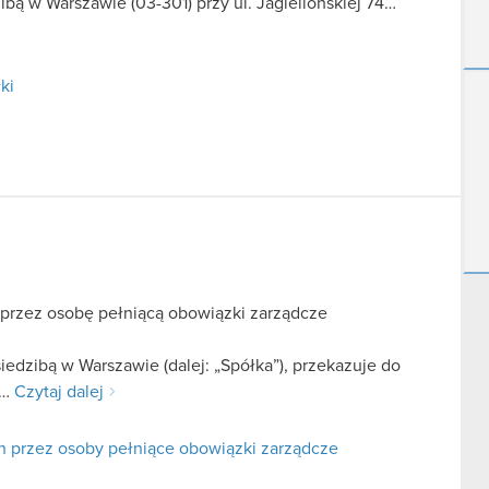
bą w Warszawie (03-301) przy ul. Jagiellońskiej 74…
ki
 przez osobę pełniącą obowiązki zarządcze
iedzibą w Warszawie (dalej: „Spółka”), przekazuje do
m…
Czytaj dalej
h przez osoby pełniące obowiązki zarządcze