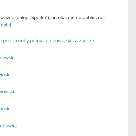
zawie (dalej: „Spółka”), przekazuje do publicznej
 dalej
h przez osoby pełniące obowiązki zarządcze
adowski
iński
rwowski
iński
elubowicz