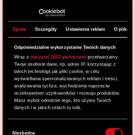
Raport bieżący nr 18/2023
10 maja 2023 18:22
Temat: Podjęcie decyzji o rezygnacji z nabywania
Zgoda
Szczegóły
Ustawienia reklam
O plikach
akcji własnych Spółki w oparciu o uchwałę nr 4
Nadzwyczajnego Walnego Zgromadzenia Spółki z
dnia 29 listopada 2016 roku
Odpowiedzialne wykorzystanie Twoich danych
Podstawa prawna: Art. 17 ust.1 MAR – informacje
Wraz z
naszymi 1022 partnerami
przetwarzamy
poufne
Twoje osobiste dane, np. adres IP, korzystając z
Zarząd CD…
Czytaj dalej
takich technologii jak pliki cookie, w celu
wyświetlania spersonalizowanych reklam i treści,
ESPI - RB 18/2023
PDF
analizowania tychże, wychodzenia naprzeciw
oczekiwaniom użytkowników i rozwoju produktów.
Masz wybór odnośnie tego, kto używa Twoich
danych i w jakich celach to robi.
Raport bieżący nr 17/2023
9 maja 2023 16:20
Jeśli wyrazisz na to zgodę, chcielibyśmy również:
Wybór
Temat: Rekomendacja Rady Nadzorczej w
Gromadzić dane dotyczące Twojej
Niezbędne
zgody