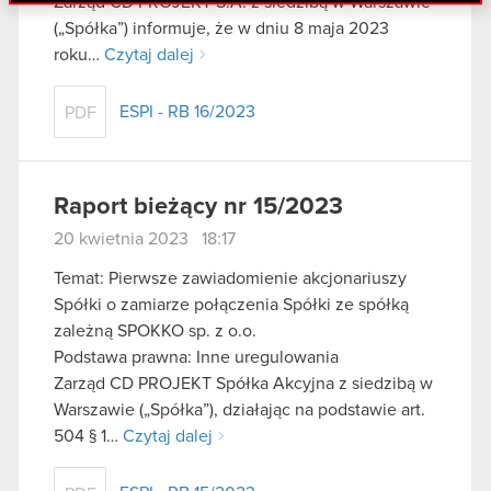
Zarząd CD PROJEKT S.A. z siedzibą w Warszawie
danymi otrzymanymi od Ciebie lub uzyskanymi
(„Spółka”) informuje, że w dniu 8 maja 2023
podczas korzystania z ich usług. Kontynuując
roku…
Czytaj dalej
korzystanie z naszej witryny, zgadasz się na
używanie plików cookie.
ESPI - RB 16/2023
PDF
Raport bieżący nr 15/2023
20 kwietnia 2023 18:17
Temat: Pierwsze zawiadomienie akcjonariuszy
Spółki o zamiarze połączenia Spółki ze spółką
zależną SPOKKO sp. z o.o.
Podstawa prawna: Inne uregulowania
Zarząd CD PROJEKT Spółka Akcyjna z siedzibą w
Warszawie („Spółka”), działając na podstawie art.
504 § 1…
Czytaj dalej