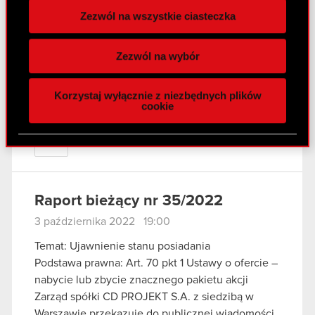
Zarząd spółki CD PROJEKT S.A. z siedzibą w
Zezwól na wszystkie ciasteczka
Warszawie przekazuje do publicznej wiadomości
Wykorzystujemy pliki cookie do
treść otrzymanego zawiadomienia złożonego…
spersonalizowania treści i reklam, aby oferować
Zezwól na wybór
Czytaj dalej
funkcje społecznościowe i analizować ruch w
naszej witrynie. Informacje o tym, jak korzystasz
Korzystaj wyłącznie z niezbędnych plików
z naszej witryny, udostępniamy partnerom
ESPI - RB 36/2022
PDF
cookie
społecznościowym, reklamowym i analitycznym.
Partnerzy mogą połączyć te informacje z innymi
Zawiadomienie - 4 października 2022
PDF
danymi otrzymanymi od Ciebie lub uzyskanymi
podczas korzystania z ich usług. Kontynuując
korzystanie z naszej witryny, zgadasz się na
Raport bieżący nr 35/2022
używanie plików cookie.
3 października 2022 19:00
Temat: Ujawnienie stanu posiadania
Podstawa prawna: Art. 70 pkt 1 Ustawy o ofercie –
nabycie lub zbycie znacznego pakietu akcji
Zarząd spółki CD PROJEKT S.A. z siedzibą w
Warszawie przekazuje do publicznej wiadomości