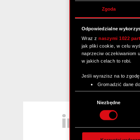
Zgoda
Odpowiedzialne wykorzys
Wraz z
naszymi 1022 par
jak pliki cookie, w celu w
naprzeciw oczekiwaniom u
w jakich celach to robi.
Jeśli wyrazisz na to zgodę
Gromadzić dane dot
Identyfikować Twoje
Wybór
czyli wirtualny odcisk 
zgody
Niezbędne
Dowiedz się więcej odnośn
LinkedIn
szczegółów
. W Deklaracj
Wykorzystujemy pliki cook
analizować ruch w naszej w
Korzystaj wyłączn