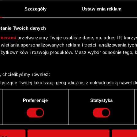
Szczegóły
Ustawienia reklam
tanie Twoich danych
tnerami
przetwarzamy Twoje osobiste dane, np. adres IP, korzyst
yświetlania spersonalizowanych reklam i treści, analizowania ty
żytkowników i rozwoju produktów. Masz wybór odnośnie tego, 
, chcielibyśmy również:
yczące Twojej lokalizacji geograficznej z dokładnością nawet d
 urządzenie, aktywnie analizując charakteryzującego je zbiory d
palca)
Preferencje
Statystyka
ie tego, jak Twoje osobiste dane są przetwarzane oraz ustaw w
Twitter
i plików cookie możesz zmienić lub wycofać swoją zgodę w dowol
ie do spersonalizowania treści i reklam, aby oferować funkcje 
itrynie. Informacje o tym, jak korzystasz z naszej witryny, ud
ie z