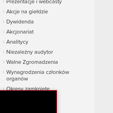
Prezentacje i webcasty
Akcje na giełdzie
Dywidenda
Akcjonariat
Analitycy
Niezależny audytor
Walne Zgromadzenia
Wynagrodzenia członków
organów
Okresy zamknięte
Kalendarz inwestora
FAQ