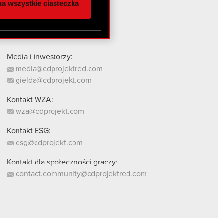
a wszystkie ciasteczka
 innymi danymi
stanie z naszej witryny,
Media i inwestorzy:
media@cdprojektred.com
gielda@cdprojekt.com
Kontakt WZA:
wza@cdprojekt.com
Kontakt ESG:
esg@cdprojekt.com
Kontakt dla społeczności graczy:
contact.community@cdprojektred.com