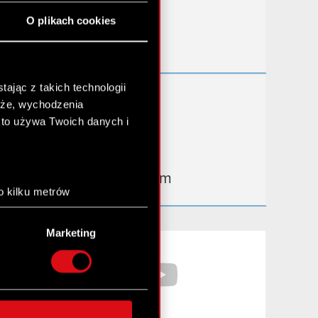
Przydatne linki
O plikach cookies
Kontakt IR
ając z takich technologii
Dowiedz się więcej:
chże, wychodzenia
thewitcher.com
kto używa Twoich danych i
cyberpunk.net
gear.cdprojektred.com
o kilku metrów
anych (fingerprinting,
Marketing
łasne preferencje w
sekcji
Facebook
YouTube
nej chwili.
społecznościowe i
ostępniamy partnerom