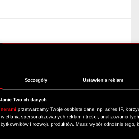
lne Zgromadzenie Spółki
fercie – informacje bieżące i okresowe
zibą w Warszawie („Spółka”), przekazuje…
Czytaj dalej
ajne Walne Zgromadzenie Akcjonariuszy Spółki dnia 28
Szczegóły
Ustawienia reklam
tanie Twoich danych
tnerami
przetwarzamy Twoje osobiste dane, np. adres IP, korzyst
yświetlania spersonalizowanych reklam i treści, analizowania ty
żytkowników i rozwoju produktów. Masz wybór odnośnie tego, 