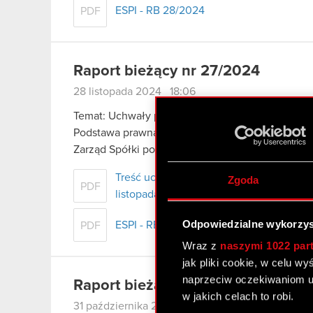
ESPI - RB 28/2024
PDF
Raport bieżący nr 27/2024
28 listopada 2024 18:06
Temat: Uchwały podjęte przez Nadzwyczajne Wa
Podstawa prawna: Art. 56 ust. 1 pkt 2 Ustawy o o
Zarząd Spółki pod firmą CD PROJEKT S.A. z sied
Treść uchwał podjętych przez Nadzwycz
Zgoda
PDF
listopada 2024 r.
Odpowiedzialne wykorzys
ESPI - RB 27/2024
PDF
Wraz z
naszymi 1022 par
jak pliki cookie, w celu w
naprzeciw oczekiwaniom u
Raport bieżący nr 26/2024
w jakich celach to robi.
31 października 2024 10:16