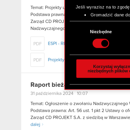
Jeśli wyrazisz na to zgodę
Temat: Projekty uchwał Nadzwyczajnego Walne
Podstawa prawna: Art. 56 ust. 1 pkt 2 Ustawy o o
Gromadzić dane dot
Identyfikować Twoje
Zarząd CD PROJEKT S.A. z siedzibą w Warszawie 
Wybór
czyli wirtualny odcisk 
Nadzwyczajnego…
Czytaj dalej
zgody
Niezbędne
Dowiedz się więcej odnośn
szczegółów
. W Deklaracj
ESPI - RB 26/2024
PDF
Wykorzystujemy pliki cook
Projekty uchwał WZA 28.11.2024
PDF
analizować ruch w naszej w
Korzystaj wyłączn
społecznościowym, reklam
niezbędnych plików 
otrzymanymi od Ciebie lub
zgadasz się na używanie p
Raport bieżący nr 25/2024
31 października 2024 10:07
Temat: Ogłoszenie o zwołaniu Nadzwyczajnego
Podstawa prawna: Art. 56 ust. 1 pkt 2 Ustawy o o
Zarząd CD PROJEKT S.A. z siedzibą w Warszawie (
dalej