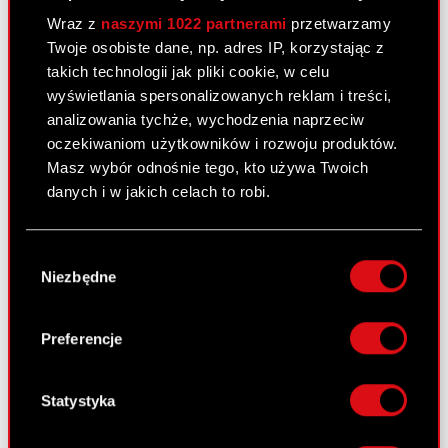
Wraz z
naszymi 1022 partnerami
przetwarzamy
Niezależny audytor
Twoje osobiste dane, np. adres IP, korzystając z
takich technologii jak pliki cookie, w celu
Walne Zgromadzenia
wyświetlania spersonalizowanych reklam i treści,
Wynagrodzenia członków
analizowania tychże, wychodzenia naprzeciw
organów
oczekiwaniom użytkowników i rozwoju produktów.
Masz wybór odnośnie tego, kto używa Twoich
Okresy zamknięte
danych i w jakich celach to robi.
Kalendarz inwestora
Jeśli wyrazisz na to zgodę, chcielibyśmy również:
Wybór
FAQ
Gromadzić dane dotyczące Twojej
Niezbędne
zgody
lokalizacji geograficznej z dokładnością nawet
Przydatne linki
do kilku metrów
Identyfikować Twoje urządzenie, aktywnie
Preferencje
Kontakt IR
analizując charakteryzującego je zbiory
danych (fingerprinting, czyli wirtualny odcisk
palca)
Statystyka
Dowiedz się więcej:
Dowiedz się więcej odnośnie tego, jak Twoje