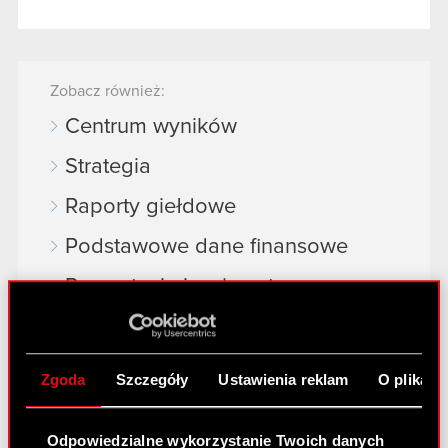
Zobacz również:
Centrum wyników
Strategia
Raporty giełdowe
Podstawowe dane finansowe
Prezentacje i webcasty
Akcje na giełdzie
Dywidenda
Zgoda
Szczegóły
Ustawienia reklam
O plikach
Akcjonariat
Odpowiedzialne wykorzystanie Twoich danych
Analitycy