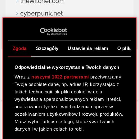
thewitcher.com
cyberpunk.net
gear.cdprojektred.com
Zgoda
Szczegóły
Ustawienia reklam
O plikach
LinkedIn
Odpowiedzialne wykorzystanie Twoich danych
Wraz z
naszymi 1022 partnerami
przetwarzamy
Twoje osobiste dane, np. adres IP, korzystając z
takich technologii jak pliki cookie, w celu
wyświetlania spersonalizowanych reklam i treści,
Facebook
analizowania tychże, wychodzenia naprzeciw
oczekiwaniom użytkowników i rozwoju produktów.
Masz wybór odnośnie tego, kto używa Twoich
danych i w jakich celach to robi.