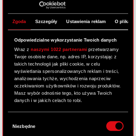
Zawiadomienie o transakcji dokonanej
PDF
przez osobę zobowiązaną
Zgoda
Szczegóły
Ustawienia reklam
O plikach
Raport bieżacy nr 20/2015
Odpowiedzialne wykorzystanie Twoich danych
25 września 2015 0:00
Wraz z
naszymi 1022 partnerami
przetwarzamy
Zawiadomienie o transakcjach
Twoje osobiste dane, np. adres IP, korzystając z
PDF
dokonanych przez osobę blisko
takich technologii jak pliki cookie, w celu
związaną z osobą nadzorującą
wyświetlania spersonalizowanych reklam i treści,
analizowania tychże, wychodzenia naprzeciw
oczekiwaniom użytkowników i rozwoju produktów.
Raport bieżący nr 19/2015
Masz wybór odnośnie tego, kto używa Twoich
danych i w jakich celach to robi.
18 września 2015 0:00
Zawiadomienie o transakcjach
Jeśli wyrazisz na to zgodę, chcielibyśmy również:
PDF
dokonanych przez osobę blisko
Wybór
Gromadzić dane dotyczące Twojej
Niezbędne
związaną z osobą nadzorującą
zgody
lokalizacji geograficznej z dokładnością nawet