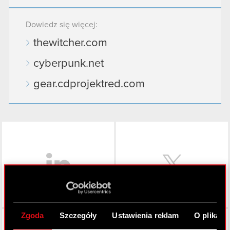
Dowiedz się więcej:
thewitcher.com
cyberpunk.net
gear.cdprojektred.com
LinkedIn
Zgoda
Szczegóły
Ustawienia reklam
O plikach
Facebook