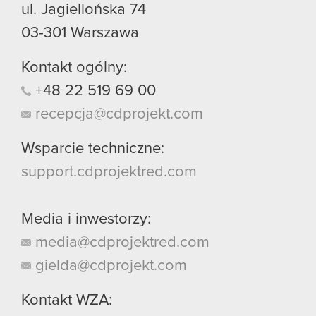
ul. Jagiellońska 74
03-301
Warszawa
Kontakt ogólny:
+48
22
519
69
00
recepcja@cdprojekt.com
Wsparcie techniczne:
support.cdprojektred.com
Media i inwestorzy:
media@cdprojektred.com
gielda@cdprojekt.com
Kontakt WZA: