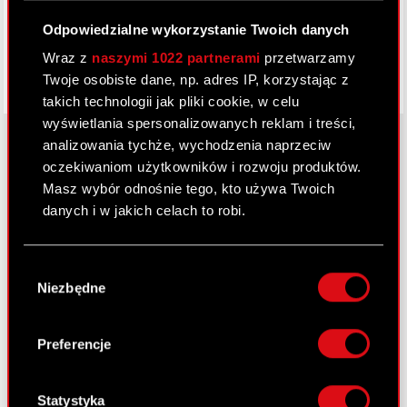
Odpowiedzialne wykorzystanie Twoich danych
Wraz z
naszymi 1022 partnerami
przetwarzamy
Twoje osobiste dane, np. adres IP, korzystając z
takich technologii jak pliki cookie, w celu
wyświetlania spersonalizowanych reklam i treści,
analizowania tychże, wychodzenia naprzeciw
oczekiwaniom użytkowników i rozwoju produktów.
O CD PROJEKT
Masz wybór odnośnie tego, kto używa Twoich
danych i w jakich celach to robi.
Grupa Kapitałowa
Jeśli wyrazisz na to zgodę, chcielibyśmy również:
Nasz biznes
Wybór
Gromadzić dane dotyczące Twojej
Niezbędne
zgody
Inwestorzy
lokalizacji geograficznej z dokładnością nawet
do kilku metrów
Zrównoważony rozwój
Identyfikować Twoje urządzenie, aktywnie
Preferencje
analizując charakteryzującego je zbiory
Media
danych (fingerprinting, czyli wirtualny odcisk
Kariera
palca)
Statystyka