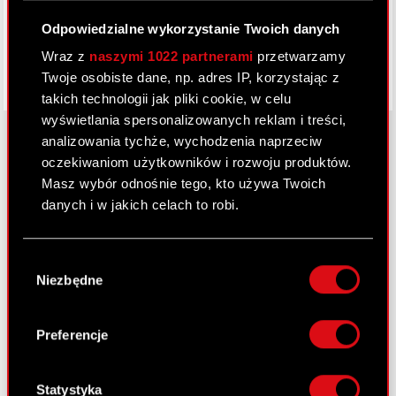
Odpowiedzialne wykorzystanie Twoich danych
Wraz z
naszymi 1022 partnerami
przetwarzamy
Twoje osobiste dane, np. adres IP, korzystając z
takich technologii jak pliki cookie, w celu
wyświetlania spersonalizowanych reklam i treści,
analizowania tychże, wychodzenia naprzeciw
oczekiwaniom użytkowników i rozwoju produktów.
O CD PROJEKT
Masz wybór odnośnie tego, kto używa Twoich
danych i w jakich celach to robi.
Grupa Kapitałowa
Jeśli wyrazisz na to zgodę, chcielibyśmy również:
Nasz biznes
Wybór
Gromadzić dane dotyczące Twojej
Niezbędne
zgody
Inwestorzy
lokalizacji geograficznej z dokładnością nawet
do kilku metrów
Zrównoważony rozwój
Identyfikować Twoje urządzenie, aktywnie
Preferencje
analizując charakteryzującego je zbiory
Media
danych (fingerprinting, czyli wirtualny odcisk
Kariera
palca)
Statystyka