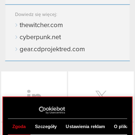
Dowiedz się więcej:
thewitcher.com
cyberpunk.net
gear.cdprojektred.com
LinkedIn
Zgoda
Szczegóły
Ustawienia reklam
O plikach
Facebook