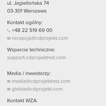
ul. Jagiellońska 74
03-301
Warszawa
Kontakt ogólny:
+48
22
519
69
00
recepcja@cdprojekt.com
Wsparcie techniczne:
support.cdprojektred.com
Media i inwestorzy:
media@cdprojektred.com
gielda@cdprojekt.com
Kontakt WZA: