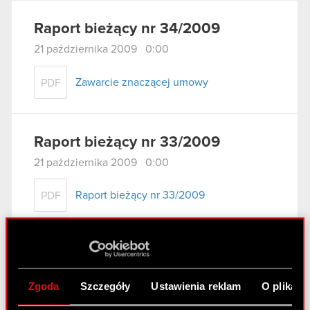
Raport bieżący nr 34/2009
21 października 2009 0:00
Zawarcie znaczącej umowy
PDF
Raport bieżący nr 33/2009
21 października 2009 0:00
Raport bieżący nr 33/2009
PDF
Załącznik
PDF
Zgoda
Szczegóły
Ustawienia reklam
O plikach
Raport bieżący nr 32/2009