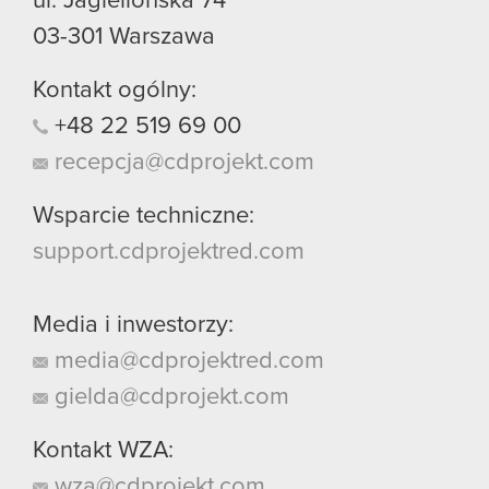
ul. Jagiellońska 74
03-301
Warszawa
Kontakt ogólny:
+48
22
519
69
00
recepcja@cdprojekt.com
Wsparcie techniczne:
support.cdprojektred.com
Media i inwestorzy:
media@cdprojektred.com
gielda@cdprojekt.com
Kontakt WZA:
wza@cdprojekt.com