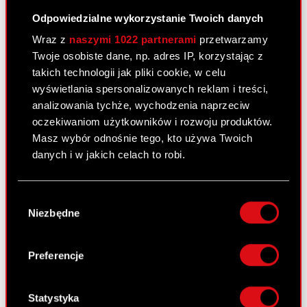
7 października 2009 0:00
Odpowiedzialne wykorzystanie Twoich danych
Przekroczenie 20% ogólnej liczby
PDF
Wraz z
naszymi 1022 partnerami
przetwarzamy
głosów w Spółce wyniku zawartego
Twoje osobiste dane, np. adres IP, korzystając z
porozumienia
takich technologii jak pliki cookie, w celu
wyświetlania spersonalizowanych reklam i treści,
analizowania tychże, wychodzenia naprzeciw
Raport bieżący nr 31/2009
oczekiwaniom użytkowników i rozwoju produktów.
1 października 2009 0:00
Masz wybór odnośnie tego, kto używa Twoich
danych i w jakich celach to robi.
Zawarcie znaczącej umowy
PDF
Jeśli wyrazisz na to zgodę, chcielibyśmy również:
Wybór
Gromadzić dane dotyczące Twojej
Niezbędne
zgody
lokalizacji geograficznej z dokładnością nawet
Raport bieżący nr 30/2009
do kilku metrów
1 października 2009 0:00
Identyfikować Twoje urządzenie, aktywnie
Preferencje
analizując charakteryzującego je zbiory
Zawarcie znaczącej umowy
PDF
danych (fingerprinting, czyli wirtualny odcisk
palca)
Statystyka