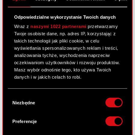
25 kwietnia 2019
Odpowiedzialne wykorzystanie Twoich danych
Ogłoszenie o zwołaniu ZWZA
PDF
Wraz z
naszymi 1022 partnerami
przetwarzamy
Twoje osobiste dane, np. adres IP, korzystając z
Projekty uchwał Zwyczajnego Walnego
PDF
takich technologii jak pliki cookie, w celu
Zgromadzenia CD PROJEKT S.A.
wyświetlania spersonalizowanych reklam i treści,
zwołanego na 23 maja 2019
analizowania tychże, wychodzenia naprzeciw
Dokumentacja przedkładana do
PDF
oczekiwaniom użytkowników i rozwoju produktów.
rozpatrzenia Zwyczajnemu Walnemu
Masz wybór odnośnie tego, kto używa Twoich
Zgromadzeniu CD PROJEKT S.A.
danych i w jakich celach to robi.
Wzór pełnomocnictwa i instrukcja
PDF
wykonywania prawa głosu przez
Jeśli wyrazisz na to zgodę, chcielibyśmy również:
Wybór
pełnomocnika
Gromadzić dane dotyczące Twojej
Niezbędne
zgody
lokalizacji geograficznej z dokładnością nawet
do kilku metrów
Raport bieżący nr 9/2019
Identyfikować Twoje urządzenie, aktywnie
Preferencje
analizując charakteryzującego je zbiory
25 kwietnia 2019
|
audytor
komitet audytu
ład
danych (fingerprinting, czyli wirtualny odcisk