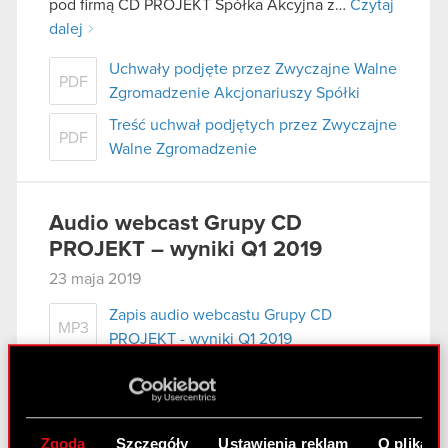
pod firmą CD PROJEKT Spółka Akcyjna z…
Czytaj
dalej
Uchwały podjęte przez Zwyczajne Walne
PDF
Zgromadzenie Akcjonariuszy Spółki
Treść uchwał podjętych przez Zwyczajne
PDF
Walne Zgromadzenie
Audio webcast Grupy CD
PROJEKT – wyniki Q1 2019
23 maja 2019
Zapis audio webcastu Grupy CD
MP3
PROJEKT - wyniki Q1 2019
Zwyczajne Walne Zgromadzenie
Akcjonariuszy – 23 maja 2019 r.
Zgoda
Szczegóły
Ustawienia reklam
O plikach