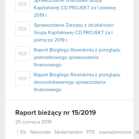
Sprawozdanie finansowe Grupy
PDF
Kapitałowej CD PROJEKT za I połowę
2019 r.
Sprawozdanie Zarządu z działalności
PDF
Grupy Kapitałowej CD PROJEKT za I
półrocze 2019 r.
Raport Biegłego Rewidenta z przeglądu
PDF
jednostkowego sprawozdania
finansowego
Raport Biegłego Rewidenta z przeglądu
PDF
skonsolidowanego sprawozdania
finansowego
Raport bieżący nr 15/2019
25 czerwca 2019
|
5%
Nationale
Nederlanden
PTE
zawiadomienie
z