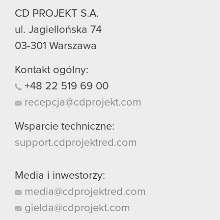
CD PROJEKT S.A.
ul. Jagiellońska 74
03-301
Warszawa
Kontakt ogólny:
+48
22
519
69
00
recepcja@cdprojekt.com
Wsparcie techniczne:
support.cdprojektred.com
Media i inwestorzy:
media@cdprojektred.com
gielda@cdprojekt.com