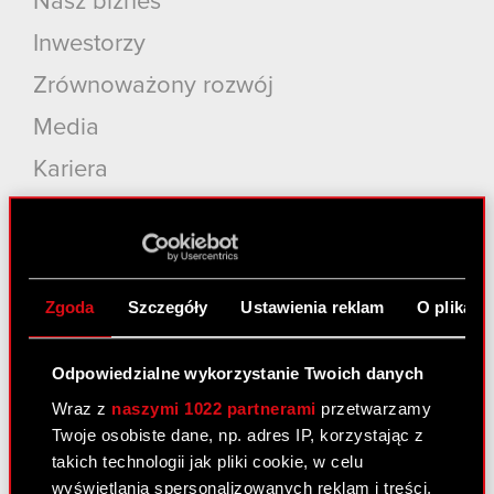
Nasz biznes
Inwestorzy
Zrównoważony rozwój
Media
Kariera
Kontakt
Szukaj
Produkty
Zgoda
Szczegóły
Ustawienia reklam
O plikach
Cyberpunk 2077: Widmo Wolności
Odpowiedzialne wykorzystanie Twoich danych
Cyberpunk 2077
Wraz z
naszymi 1022 partnerami
przetwarzamy
Wiedźmin 3: Dziki Gon
Twoje osobiste dane, np. adres IP, korzystając z
takich technologii jak pliki cookie, w celu
Wiedźmin 2: Zabójcy Królów
wyświetlania spersonalizowanych reklam i treści,