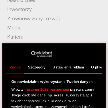
Nasz biznes
Inwestorzy
Zrównoważony rozwój
Media
Kariera
Kontakt
Szukaj
Produkty
Zgoda
Szczegóły
Ustawienia reklam
O plikach
Cyberpunk 2077: Widmo Wolności
Odpowiedzialne wykorzystanie Twoich danych
Cyberpunk 2077
Wraz z
naszymi 1022 partnerami
przetwarzamy
Wiedźmin 3: Dziki Gon
Twoje osobiste dane, np. adres IP, korzystając z
takich technologii jak pliki cookie, w celu
Wiedźmin 2: Zabójcy Królów
wyświetlania spersonalizowanych reklam i treści,