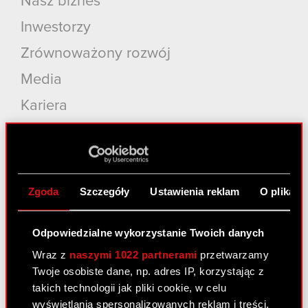
Nasz biznes
Inwestorzy
Zrównoważony rozwój
Media
Kariera
Kontakt
Szukaj
Produkty
Zgoda
Szczegóły
Ustawienia reklam
O plikach
Cyberpunk 2077: Widmo Wolności
Odpowiedzialne wykorzystanie Twoich danych
Cyberpunk 2077
Wraz z
naszymi 1022 partnerami
przetwarzamy
Wiedźmin 3: Dziki Gon
Twoje osobiste dane, np. adres IP, korzystając z
takich technologii jak pliki cookie, w celu
Wiedźmin 2: Zabójcy Królów
wyświetlania spersonalizowanych reklam i treści,