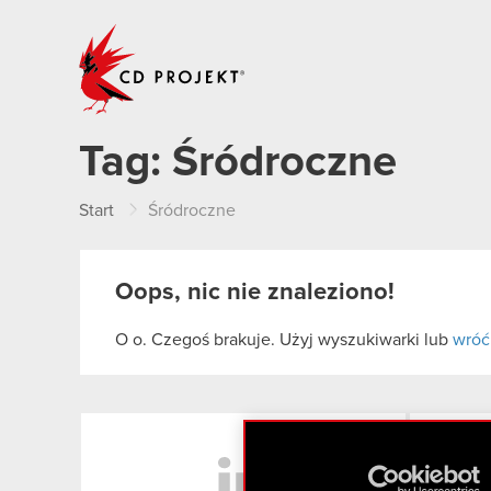
CD PROJEKT
Tag:
Śródroczne
Start
Śródroczne
Oops, nic nie znaleziono!
O o. Czegoś brakuje. Użyj wyszukiwarki lub
wróć
LinkedIn