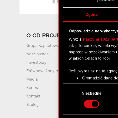
Zgoda
Odpowiedzialne wykorzys
O CD PROJEKT
Produ
Wraz z
naszymi 1022 par
jak pliki cookie, w celu w
Grupa Kapitałowa
Cyberpu
Wolnośc
naprzeciw oczekiwaniom u
Nasz biznes
w jakich celach to robi.
Cyberpu
Inwestorzy
Wiedźmin
Jeśli wyrazisz na to zgodę
Zrównoważony rozwój
Wiedźmin
Gromadzić dane dot
Media
Wiedźmi
Identyfikować Twoje
Wybór
Kariera
czyli wirtualny odcisk 
GWINT: 
zgody
Niezbędne
Kontakt
Karciana
Dowiedz się więcej odnośn
szczegółów
. W Deklaracj
Szukaj
Wykorzystujemy pliki cook