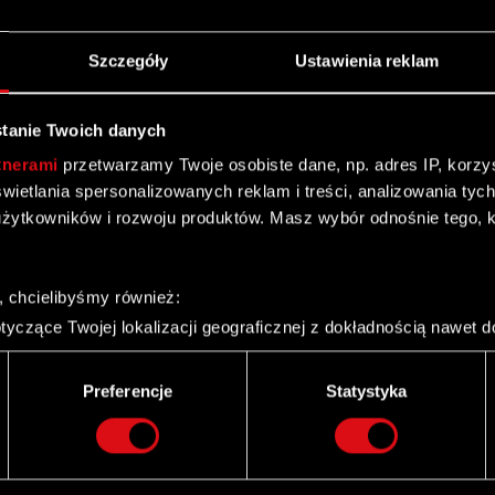
Szczegóły
Ustawienia reklam
tanie Twoich danych
kty
Kontakt
tnerami
przetwarzamy Twoje osobiste dane, np. adres IP, korzyst
CD PROJEKT S.A.
yświetlania spersonalizowanych reklam i treści, analizowania ty
nk 2077: Widmo
i
ul. Jagiellońska 74
żytkowników i rozwoju produktów. Masz wybór odnośnie tego, 
03-301
Warszawa
nk 2077
 3: Dziki Gon
Kontakt ogólny:
, chcielibyśmy również:
+48
22
519
69
00
 2: Zabójcy Królów
yczące Twojej lokalizacji geograficznej z dokładnością nawet d
recepcja@cdprojekt.com
n
 urządzenie, aktywnie analizując charakteryzującego je zbiory d
palca)
Wsparcie techniczne:
Wiedźmińska Gra
Preferencje
Statystyka
ie tego, jak Twoje osobiste dane są przetwarzane oraz ustaw w
support.cdprojektred.com
i plików cookie możesz zmienić lub wycofać swoją zgodę w dowol
ie do spersonalizowania treści i reklam, aby oferować funkcje 