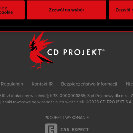
itrynie. Informacje o tym, jak korzystasz z naszej witryny, ud
ie z
Zezwól na wybór
Zezwól n
owym i analitycznym. Partnerzy mogą połączyć te informacje z
cookie
 uzyskanymi podczas korzystania z ich usług. Kontynuując korzy
lików cookie.
Regulamin
Kontakt IR
Bezpieczeństwo Informacji
Nie
 510 zł (opłacony w całości); KRS: 0000006865; Sąd Rejonowy dla m.st. 
 znaki towarowe są własnością ich właścicieli.
©2026
CD PROJEKT S.A.
PROJEKT I WYKONANIE