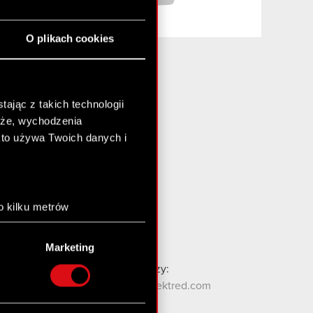
O plikach cookies
ając z takich technologii
Media i inwestorzy:
chże, wychodzenia
media@cdprojektred.com
kto używa Twoich danych i
gielda@cdprojekt.com
Kontakt WZA:
wza@cdprojekt.com
o kilku metrów
anych (fingerprinting,
Kontakt ESG:
esg@cdprojekt.com
Marketing
łasne preferencje w
sekcji
Kontakt dla społeczności graczy:
nej chwili.
contact.community@cdprojektred.com
społecznościowe i