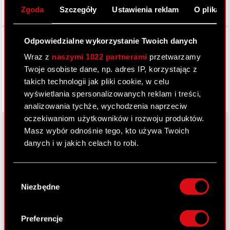
Zgoda
Szczegóły
Ustawienia reklam
O plikach
Facebook
Odpowiedzialne wykorzystanie Twoich danych
Wraz z
naszymi 1022 partnerami
przetwarzamy
Twoje osobiste dane, np. adres IP, korzystając z
takich technologii jak pliki cookie, w celu
wyświetlania spersonalizowanych reklam i treści,
analizowania tychże, wychodzenia naprzeciw
oczekiwaniom użytkowników i rozwoju produktów.
Masz wybór odnośnie tego, kto używa Twoich
danych i w jakich celach to robi.
O CD PROJEKT
Jeśli wyrazisz na to zgodę, chcielibyśmy również:
Grupa Kapitałowa
Wybór
Gromadzić dane dotyczące Twojej
Niezbędne
zgody
lokalizacji geograficznej z dokładnością nawet
Nasz biznes
do kilku metrów
Inwestorzy
Identyfikować Twoje urządzenie, aktywnie
Preferencje
analizując charakteryzującego je zbiory