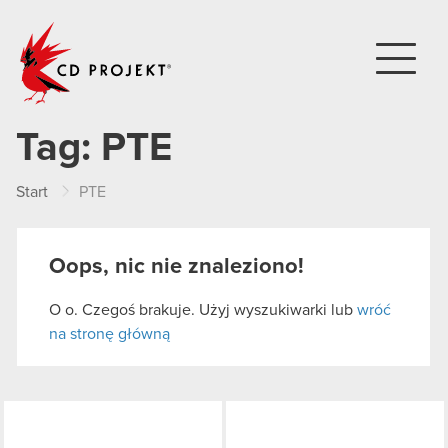
CD PROJEKT
Tag:
PTE
Start
PTE
Oops, nic nie znaleziono!
O o. Czegoś brakuje. Użyj wyszukiwarki lub
wróć
na stronę główną
LinkedIn