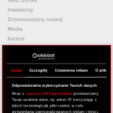
Nasz biznes
Inwestorzy
Zrównoważony rozwój
Media
Kariera
Kontakt
Szukaj
Produkty
Zgoda
Szczegóły
Ustawienia reklam
O plikach
Cyberpunk 2077: Widmo Wolności
Odpowiedzialne wykorzystanie Twoich danych
Cyberpunk 2077
Wraz z
naszymi 1022 partnerami
przetwarzamy
Wiedźmin 3: Dziki Gon
Twoje osobiste dane, np. adres IP, korzystając z
takich technologii jak pliki cookie, w celu
Wiedźmin 2: Zabójcy Królów
wyświetlania spersonalizowanych reklam i treści,