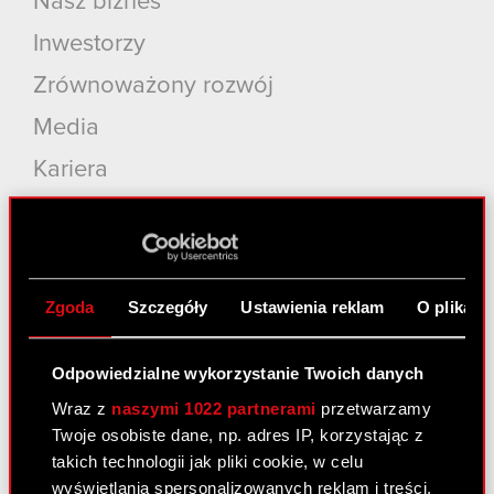
Nasz biznes
Inwestorzy
Zrównoważony rozwój
Media
Kariera
Kontakt
Szukaj
Produkty
Zgoda
Szczegóły
Ustawienia reklam
O plikach
Cyberpunk 2077: Widmo Wolności
Odpowiedzialne wykorzystanie Twoich danych
Cyberpunk 2077
Wraz z
naszymi 1022 partnerami
przetwarzamy
Wiedźmin 3: Dziki Gon
Twoje osobiste dane, np. adres IP, korzystając z
takich technologii jak pliki cookie, w celu
Wiedźmin 2: Zabójcy Królów
wyświetlania spersonalizowanych reklam i treści,