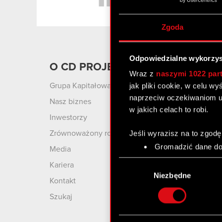
Zgoda
Odpowiedzialne wykorzys
O CD PROJEKT
Produ
Wraz z
naszymi 1022 par
jak pliki cookie, w celu w
Grupa Kapitałowa
Cyberpu
Wolnośc
naprzeciw oczekiwaniom u
Nasz biznes
w jakich celach to robi.
Cyberpu
Inwestorzy
Wiedźmin
Jeśli wyrazisz na to zgodę
Zrównoważony rozwój
Wiedźmin
Gromadzić dane dot
Media
Wiedźmi
Identyfikować Twoje
Wybór
Kariera
czyli wirtualny odcisk 
GWINT: 
zgody
Niezbędne
Kontakt
Karciana
Dowiedz się więcej odnośn
szczegółów
. W Deklaracj
Szukaj
Wykorzystujemy pliki cook