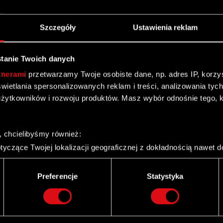
Szczegóły
Ustawienia reklam
tanie Twoich danych
kty
Kontakt
tnerami
przetwarzamy Twoje osobiste dane, np. adres IP, korzyst
CD PROJEKT S.A.
yświetlania spersonalizowanych reklam i treści, analizowania ty
nk 2077: Widmo
i
ul. Jagiellońska 74
żytkowników i rozwoju produktów. Masz wybór odnośnie tego, 
03-301
Warszawa
nk 2077
 3: Dziki Gon
Kontakt ogólny:
, chcielibyśmy również:
+48
22
519
69
00
 2: Zabójcy Królów
yczące Twojej lokalizacji geograficznej z dokładnością nawet d
recepcja@cdprojekt.com
n
 urządzenie, aktywnie analizując charakteryzującego je zbiory d
palca)
Wsparcie techniczne:
Wiedźmińska Gra
Preferencje
Statystyka
ie tego, jak Twoje osobiste dane są przetwarzane oraz ustaw w
support.cdprojektred.com
i plików cookie możesz zmienić lub wycofać swoją zgodę w dowol
ie do spersonalizowania treści i reklam, aby oferować funkcje 