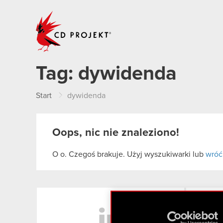
CD PROJEKT
Tag:
dywidenda
Start
dywidenda
Oops, nic nie znaleziono!
O o. Czegoś brakuje. Użyj wyszukiwarki lub
wróć
LinkedIn