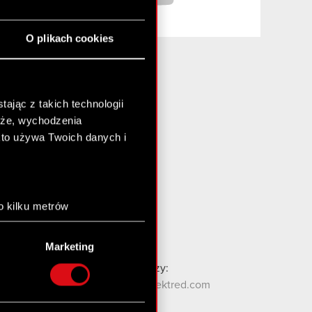
O plikach cookies
ając z takich technologii
Media i inwestorzy:
chże, wychodzenia
media@cdprojektred.com
kto używa Twoich danych i
gielda@cdprojekt.com
Kontakt WZA:
wza@cdprojekt.com
o kilku metrów
anych (fingerprinting,
Kontakt ESG:
esg@cdprojekt.com
Marketing
łasne preferencje w
sekcji
Kontakt dla społeczności graczy:
nej chwili.
contact.community@cdprojektred.com
społecznościowe i