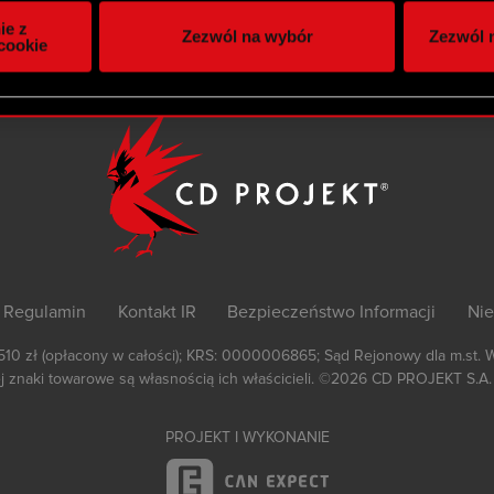
itrynie. Informacje o tym, jak korzystasz z naszej witryny, ud
ie z
Zezwól na wybór
Zezwól n
owym i analitycznym. Partnerzy mogą połączyć te informacje z
cookie
 uzyskanymi podczas korzystania z ich usług. Kontynuując korzy
lików cookie.
Regulamin
Kontakt IR
Bezpieczeństwo Informacji
Nie
 510 zł (opłacony w całości); KRS: 0000006865; Sąd Rejonowy dla m.st. 
 znaki towarowe są własnością ich właścicieli.
©2026
CD PROJEKT S.A.
PROJEKT I WYKONANIE