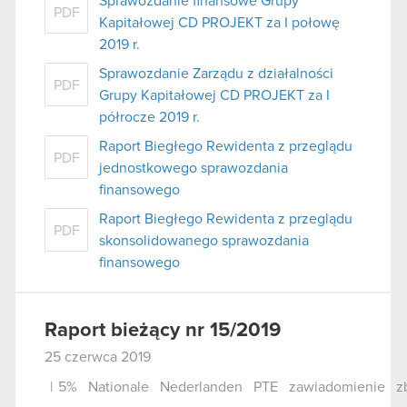
Sprawozdanie finansowe Grupy
PDF
Kapitałowej CD PROJEKT za I połowę
2019 r.
Sprawozdanie Zarządu z działalności
PDF
Grupy Kapitałowej CD PROJEKT za I
półrocze 2019 r.
Raport Biegłego Rewidenta z przeglądu
PDF
jednostkowego sprawozdania
finansowego
Raport Biegłego Rewidenta z przeglądu
PDF
skonsolidowanego sprawozdania
finansowego
Raport bieżący nr 15/2019
25 czerwca 2019
|
5%
Nationale
Nederlanden
PTE
zawiadomienie
z