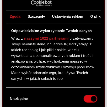
Śródroczne skrócone skonsolidowane
PDF
sprawozdanie finansowe za I kw. 2019 r.
Zgoda
Szczegóły
Ustawienia reklam
O plikach
Raport bieżący nr 13/2019
Odpowiedzialne wykorzystanie Twoich danych
23 maja 2019
|
Audytu
Komitet
zmiana składu
Wraz z
naszymi 1022 partnerami
przetwarzamy
Temat: Zmiany w składzie Komitetu Audytu
Twoje osobiste dane, np. adres IP, korzystając z
Podstawa prawna: Art. 17 ust. 1 MAR – informacje
takich technologii jak pliki cookie, w celu
poufne. Zarząd CD PROJEKT S.A. z siedzibą w
wyświetlania spersonalizowanych reklam i treści,
Warszawie (03-301) przy ul. Jagiellońskiej 74,
analizowania tychże, wychodzenia naprzeciw
(„Spółka”) informuje, że dnia 23 maja…
Czytaj
oczekiwaniom użytkowników i rozwoju produktów.
dalej
Masz wybór odnośnie tego, kto używa Twoich
danych i w jakich celach to robi.
Zmiany w składzie Komitetu Audytu
PDF
Jeśli wyrazisz na to zgodę, chcielibyśmy również:
Wybór
Gromadzić dane dotyczące Twojej
Niezbędne
zgody
Raport bieżący nr 12/2019
lokalizacji geograficznej z dokładnością nawet
do kilku metrów