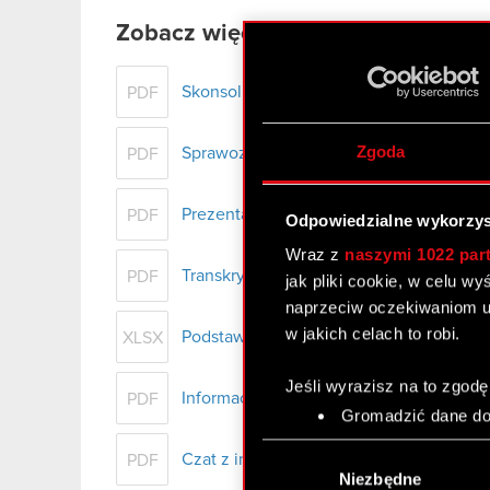
Zobacz więcej:
Skonsolidowane sprawozdanie finansowe
PDF
Zgoda
Sprawozdanie Zarządu z działalności Gr
PDF
Prezentacja Grupy CD PROJEKT – wyniki
PDF
Odpowiedzialne wykorzys
Wraz z
naszymi 1022 par
Transkrypt audio webcastu Grupy CD PR
PDF
jak pliki cookie, w celu w
naprzeciw oczekiwaniom u
w jakich celach to robi.
Podstawowe dane finansowe - H1 2021
XLSX
Jeśli wyrazisz na to zgodę
Informacja prasowa - wyniki H1 2021
PDF
Gromadzić dane dot
Identyfikować Twoje
Wybór
Czat z inwestorami indywidualnymi – 2 w
PDF
czyli wirtualny odcisk 
zgody
Niezbędne