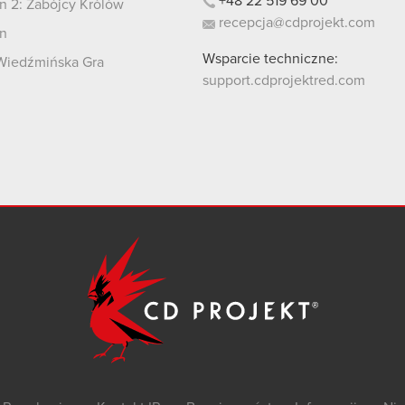
+48
22
519
69
00
 2: Zabójcy Królów
recepcja@cdprojekt.com
n
Wsparcie techniczne:
Wiedźmińska Gra
support.cdprojektred.com