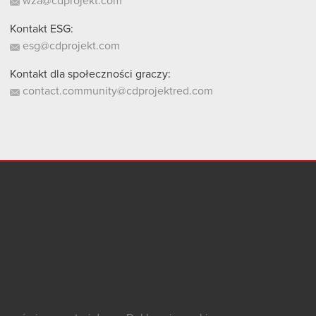
wza@cdprojekt.com
Kontakt ESG:
esg@cdprojekt.com
Kontakt dla społeczności graczy:
contact.community@cdprojektred.com