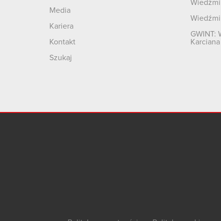
Wiedźmin
Media
Wiedźmi
Kariera
GWINT: 
Kontakt
Karciana
Szukaj