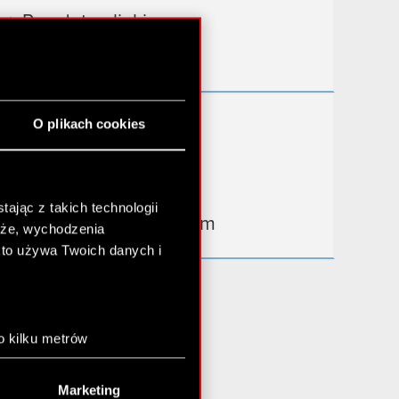
Przydatne linki
Kontakt IR
Dowiedz się więcej:
O plikach cookies
thewitcher.com
cyberpunk.net
ając z takich technologii
gear.cdprojektred.com
chże, wychodzenia
kto używa Twoich danych i
o kilku metrów
anych (fingerprinting,
Marketing