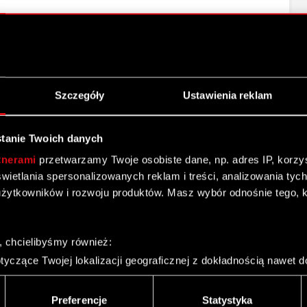
 Grupy Kapitałowej CD PROJEKT za I półrocze 2021 r.
Szczegóły
Ustawienia reklam
upy Kapitałowej GD PROJEKT za I półrocze 2021 r.
 H1 2021 [EN]
tanie Twoich danych
tnerami
przetwarzamy Twoje osobiste dane, np. adres IP, korzyst
OJEKT - wyniki H1 2021
yświetlania spersonalizowanych reklam i treści, analizowania ty
żytkowników i rozwoju produktów. Masz wybór odnośnie tego, 
, chcielibyśmy również:
yczące Twojej lokalizacji geograficznej z dokładnością nawet d
 urządzenie, aktywnie analizując charakteryzującego je zbiory d
rześnia 2021 r.
palca)
Preferencje
Statystyka