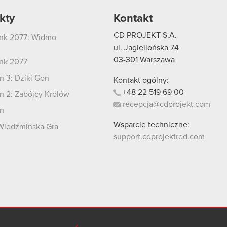
kty
Kontakt
CD PROJEKT S.A.
nk 2077: Widmo
i
ul. Jagiellońska 74
03-301
Warszawa
nk 2077
 3: Dziki Gon
Kontakt ogólny:
+48
22
519
69
00
 2: Zabójcy Królów
recepcja@cdprojekt.com
n
Wsparcie techniczne:
Wiedźmińska Gra
support.cdprojektred.com