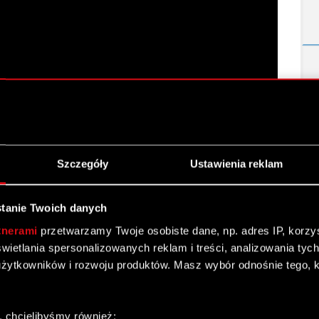
e Grupy CD PROJEKT za 2023 r.
Szczegóły
Ustawienia reklam
D PROJEKT S.A. za 2023 r.
tanie Twoich danych
Grupy CD PROJEKT za 2023 r.
tnerami
przetwarzamy Twoje osobiste dane, np. adres IP, korzyst
yświetlania spersonalizowanych reklam i treści, analizowania ty
y CD PROJEKT za 2023 r.
żytkowników i rozwoju produktów. Masz wybór odnośnie tego, 
T – FY 2023 [EN]
, chcielibyśmy również: