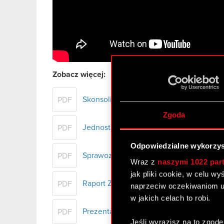
Zobacz więcej:
Skonsolidowane sprawozdanie finansow
PDF
Zgoda
Jednostkowe sprawozdanie finansowe C
PDF
Odpowiedzialne wykorzys
Sprawozdanie Zarządu z działalności 
PDF
Wraz z
naszymi 1022 par
jak pliki cookie, w celu w
Raport Zrównoważonego Rozwoju Grup
PDF
naprzeciw oczekiwaniom u
w jakich celach to robi.
Prezentacja wynikowa Grupy CD PROJEK
PDF
Jeśli wyrazisz na to zgodę