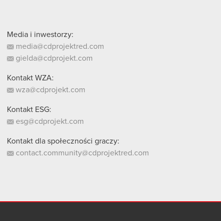
Media i inwestorzy:
media@cdprojektred.com
gielda@cdprojekt.com
Kontakt WZA:
wza@cdprojekt.com
Kontakt ESG:
esg@cdprojekt.com
Kontakt dla społeczności graczy:
contact.community@cdprojektred.com