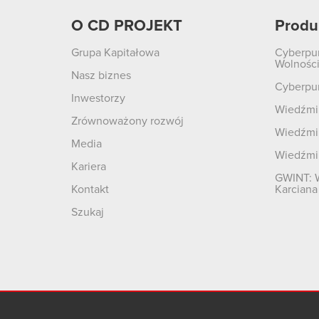
O CD PROJEKT
Produ
Grupa Kapitałowa
Cyberpu
Wolnośc
Nasz biznes
Cyberpu
Inwestorzy
Wiedźmin
Zrównoważony rozwój
Wiedźmin
Media
Wiedźmi
Kariera
GWINT: 
Kontakt
Karciana
Szukaj