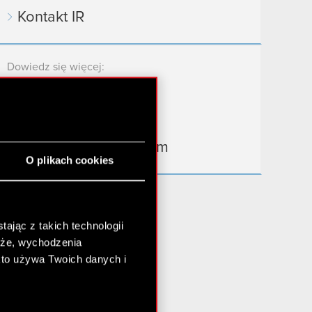
Kontakt IR
Dowiedz się więcej:
thewitcher.com
cyberpunk.net
gear.cdprojektred.com
O plikach cookies
ając z takich technologii
chże, wychodzenia
kto używa Twoich danych i