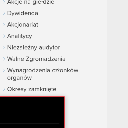
Akcje na giełdzie
Dywidenda
Akcjonariat
Analitycy
Niezależny audytor
Walne Zgromadzenia
Wynagrodzenia członków
organów
Okresy zamknięte
Kalendarz inwestora
FAQ
Przydatne linki