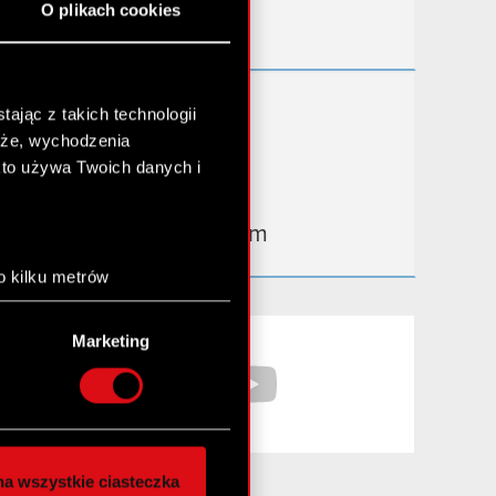
O plikach cookies
Kontakt IR
Dowiedz się więcej:
ając z takich technologii
chże, wychodzenia
thewitcher.com
kto używa Twoich danych i
cyberpunk.net
gear.cdprojektred.com
o kilku metrów
anych (fingerprinting,
Facebook
YouTube
Marketing
łasne preferencje w
sekcji
nej chwili.
społecznościowe i
ostępniamy partnerom
a wszystkie ciasteczka
 innymi danymi