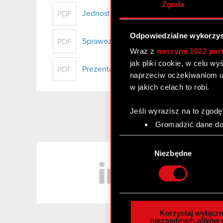
Zgoda
Jednostkowe sprawozdanie finansowe C
PDF
Odpowiedzialne wykorzys
Sprawozdanie Zarządu z działalności CD
PDF
Wraz z
naszymi 1022 par
jak pliki cookie, w celu w
Prezentacja Grupy CD PROJEKT - wyniki
PDF
naprzeciw oczekiwaniom u
w jakich celach to robi.
Jeśli wyrazisz na to zgodę
Gromadzić dane dot
Identyfikować Twoje
Wybór
czyli wirtualny odcisk 
LinkedIn
zgody
Niezbędne
Dowiedz się więcej odnośn
szczegółów
. W Deklaracj
Wykorzystujemy pliki cook
analizować ruch w naszej w
Korzystaj wyłączn
społecznościowym, reklam
niezbędnych plików 