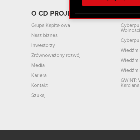
otrzymanymi od Ciebie lub
zgadasz się na używanie p
O CD PROJEKT
Produ
Grupa Kapitałowa
Cyberpu
Wolnośc
Nasz biznes
Cyberpu
Inwestorzy
Wiedźmin
Zrównoważony rozwój
Wiedźmin
Media
Wiedźmi
Kariera
GWINT: 
Kontakt
Karciana
Szukaj