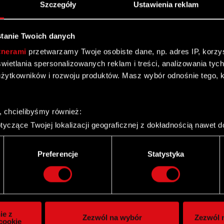
Szczegóły
Ustawienia reklam
D PROJEKT S.A. za 2014 r.
tanie Twoich danych
 PROJEKT S.A. za 2014 r.
tnerami
przetwarzamy Twoje osobiste dane, np. adres IP, korzyst
yświetlania spersonalizowanych reklam i treści, analizowania ty
 FY 2014
żytkowników i rozwoju produktów. Masz wybór odnośnie tego, 
, chcielibyśmy również:
yczące Twojej lokalizacji geograficznej z dokładnością nawet d
 urządzenie, aktywnie analizując charakteryzującego je zbiory d
palca)
Twitter
Preferencje
Statystyka
ie tego, jak Twoje osobiste dane są przetwarzane oraz ustaw w
i plików cookie możesz zmienić lub wycofać swoją zgodę w dowol
ie do spersonalizowania treści i reklam, aby oferować funkcje 
itrynie. Informacje o tym, jak korzystasz z naszej witryny, ud
ie z
Zezwól na wybór
Zezwól n
owym i analitycznym. Partnerzy mogą połączyć te informacje z
cookie