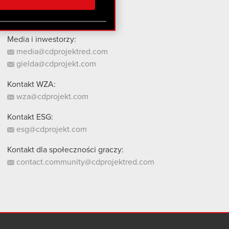
stanie z naszej witryny,
Media i inwestorzy:
media@cdprojektred.com
gielda@cdprojekt.com
Kontakt WZA:
wza@cdprojekt.com
Kontakt ESG:
esg@cdprojekt.com
Kontakt dla społeczności graczy:
contact.community@cdprojektred.com