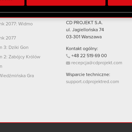
 uzyskanymi podczas korzystania z ich usług. Kontynuując korzy
lików cookie.
kty
Kontakt
CD PROJEKT S.A.
nk 2077: Widmo
i
ul. Jagiellońska 74
03-301
Warszawa
nk 2077
 3: Dziki Gon
Kontakt ogólny:
+48
22
519
69
00
 2: Zabójcy Królów
recepcja@cdprojekt.com
n
Wsparcie techniczne:
Wiedźmińska Gra
support.cdprojektred.com