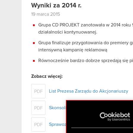
Wyniki za 2014 r.
19 marca 2015
Grupa CD PROJEKT zanotowała w 2014 roku 96
działalności kontynuowanej.
Grupa finalizuje przygotowania do premiery g
intensywną kampanię reklamową
Równocześnie bardzo dobrze sprzedają się p
Zobacz więcej:
List Prezesa Zarządu do Akcjonariuszy
PDF
Skonsolidowane sprawozdanie finansow
PDF
Sprawozdanie Zarządu z działalności Gr
PDF