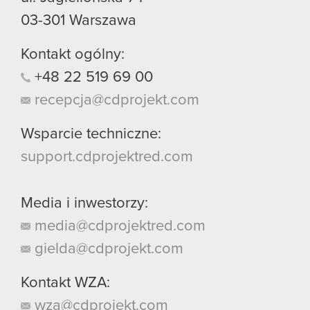
03-301
Warszawa
Kontakt ogólny:
+48
22
519
69
00
recepcja@cdprojekt.com
Wsparcie techniczne:
support.cdprojektred.com
Media i inwestorzy:
media@cdprojektred.com
gielda@cdprojekt.com
Kontakt WZA:
wza@cdprojekt.com