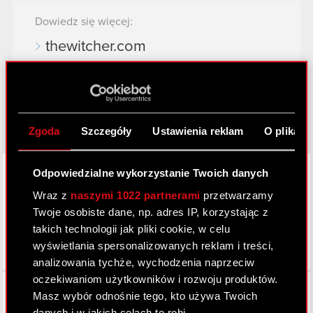
Dowiedz się więcej:
thewitcher.com
cyberpunk.net
gear.cdprojektred.com
Zgoda
Szczegóły
Ustawienia reklam
O plikach
LinkedIn
Odpowiedzialne wykorzystanie Twoich danych
Wraz z
naszymi 1022 partnerami
przetwarzamy
Twoje osobiste dane, np. adres IP, korzystając z
takich technologii jak pliki cookie, w celu
wyświetlania spersonalizowanych reklam i treści,
analizowania tychże, wychodzenia naprzeciw
oczekiwaniom użytkowników i rozwoju produktów.
Facebook
Masz wybór odnośnie tego, kto używa Twoich
danych i w jakich celach to robi.