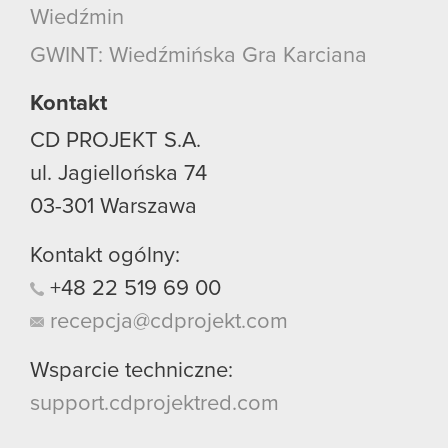
korzystanie z naszej witryny, zgadasz się na
Wiedźmin
używanie plików cookie.
GWINT: Wiedźmińska Gra Karciana
Kontakt
CD PROJEKT S.A.
ul. Jagiellońska 74
03-301
Warszawa
Kontakt ogólny:
+48
22
519
69
00
recepcja@cdprojekt.com
Wsparcie techniczne:
support.cdprojektred.com