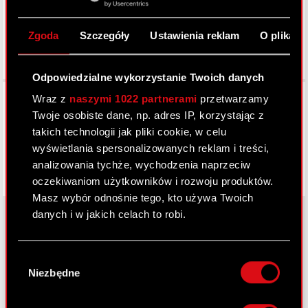
Zgoda
Szczegóły
Ustawienia reklam
O plikach
Odpowiedzialne wykorzystanie Twoich danych
Facebook
Wraz z
naszymi 1022 partnerami
przetwarzamy
Twoje osobiste dane, np. adres IP, korzystając z
takich technologii jak pliki cookie, w celu
wyświetlania spersonalizowanych reklam i treści,
analizowania tychże, wychodzenia naprzeciw
oczekiwaniom użytkowników i rozwoju produktów.
Masz wybór odnośnie tego, kto używa Twoich
danych i w jakich celach to robi.
Jeśli wyrazisz na to zgodę, chcielibyśmy również:
O CD PROJEKT
Wybór
Gromadzić dane dotyczące Twojej
Niezbędne
zgody
Grupa Kapitałowa
lokalizacji geograficznej z dokładnością nawet
do kilku metrów
Nasz biznes