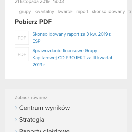
21 listopada 2019 18:03
|
grupy
kwartalny
kwartał
raport
skonsolidowany
t
Pobierz PDF
Skonsolidowany raport za 3 kw. 2019 r.
PDF
ESPI
Sprawozdanie finansowe Grupy
PDF
Kapitałowej CD PROJEKT za III kwartał
2019 r.
Zobacz również:
Centrum wyników
Strategia
Raporty giełdowe