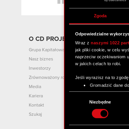
Zgoda
Odpowiedzialne wykorzys
O CD PROJEKT
Produ
Wraz z
naszymi 1022 par
jak pliki cookie, w celu w
Grupa Kapitałowa
Cyberpu
Wolnośc
naprzeciw oczekiwaniom u
Nasz biznes
w jakich celach to robi.
Cyberpu
Inwestorzy
Wiedźmin
Jeśli wyrazisz na to zgodę
Zrównoważony rozwój
Wiedźmin
Gromadzić dane dot
Media
Wiedźmi
Identyfikować Twoje
Wybór
Kariera
czyli wirtualny odcisk 
GWINT: 
zgody
Niezbędne
Kontakt
Karciana
Dowiedz się więcej odnośn
szczegółów
. W Deklaracj
Szukaj
Wykorzystujemy pliki cook