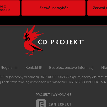
itrynie. Informacje o tym, jak korzystasz z naszej witryny, ud
ie z
Zezwól na wybór
Zezwól n
owym i analitycznym. Partnerzy mogą połączyć te informacje z
cookie
 uzyskanymi podczas korzystania z ich usług. Kontynuując korzy
lików cookie.
Regulamin
Kontakt IR
Bezpieczeństwo Informacji
Nie
 510 zł (opłacony w całości); KRS: 0000006865; Sąd Rejonowy dla m.st. 
 znaki towarowe są własnością ich właścicieli.
©2026
CD PROJEKT S.A.
PROJEKT I WYKONANIE