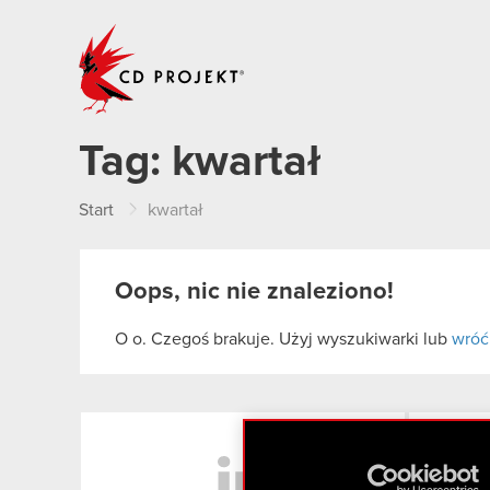
CD PROJEKT
Tag:
kwartał
Start
kwartał
Oops, nic nie znaleziono!
O o. Czegoś brakuje. Użyj wyszukiwarki lub
wróć
LinkedIn