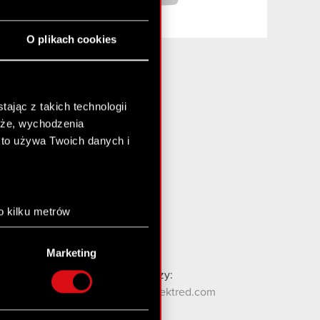
O plikach cookies
ając z takich technologii
Media i inwestorzy:
chże, wychodzenia
media@cdprojektred.com
kto używa Twoich danych i
gielda@cdprojekt.com
Kontakt WZA:
wza@cdprojekt.com
o kilku metrów
anych (fingerprinting,
Kontakt ESG:
esg@cdprojekt.com
Marketing
łasne preferencje w
sekcji
Kontakt dla społeczności graczy:
nej chwili.
contact.community@cdprojektred.com
społecznościowe i