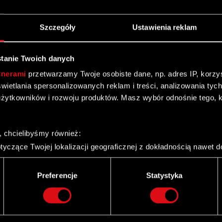
Szczegóły
Ustawienia reklam
tanie Twoich danych
kty
Kontakt
tnerami
przetwarzamy Twoje osobiste dane, np. adres IP, korzyst
CD PROJEKT S.A.
yświetlania spersonalizowanych reklam i treści, analizowania ty
nk 2077: Widmo
i
ul. Jagiellońska 74
żytkowników i rozwoju produktów. Masz wybór odnośnie tego, 
03-301
Warszawa
nk 2077
 3: Dziki Gon
Kontakt ogólny:
, chcielibyśmy również:
+48
22
519
69
00
 2: Zabójcy Królów
yczące Twojej lokalizacji geograficznej z dokładnością nawet d
recepcja@cdprojekt.com
n
 urządzenie, aktywnie analizując charakteryzującego je zbiory d
palca)
Wsparcie techniczne:
Wiedźmińska Gra
Preferencje
Statystyka
ie tego, jak Twoje osobiste dane są przetwarzane oraz ustaw w
support.cdprojektred.com
i plików cookie możesz zmienić lub wycofać swoją zgodę w dowol
ie do spersonalizowania treści i reklam, aby oferować funkcje 