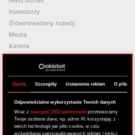
Nasz biznes
Inwestorzy
Zrównoważony rozwój
Media
Kariera
Kontakt
Szukaj
Produkty
Zgoda
Szczegóły
Ustawienia reklam
O plikach
Cyberpunk 2077: Widmo Wolności
Odpowiedzialne wykorzystanie Twoich danych
Cyberpunk 2077
Wraz z
naszymi 1022 partnerami
przetwarzamy
Wiedźmin 3: Dziki Gon
Twoje osobiste dane, np. adres IP, korzystając z
takich technologii jak pliki cookie, w celu
Wiedźmin 2: Zabójcy Królów
wyświetlania spersonalizowanych reklam i treści,