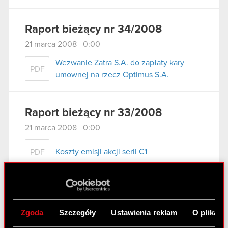
Raport bieżący nr 34/2008
21 marca 2008 0:00
Wezwanie Zatra S.A. do zapłaty kary
PDF
umownej na rzecz Optimus S.A.
Raport bieżący nr 33/2008
21 marca 2008 0:00
Koszty emisji akcji serii C1
PDF
Raport bieżący nr 32/2008
14 marca 2008 0:00
Zgoda
Szczegóły
Ustawienia reklam
O plikach