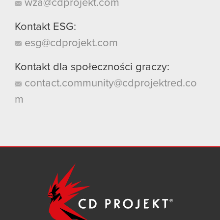
wza@cdprojekt.com
Kontakt ESG:
esg@cdprojekt.com
Kontakt dla społeczności graczy:
contact.community@cdprojektred.co
m