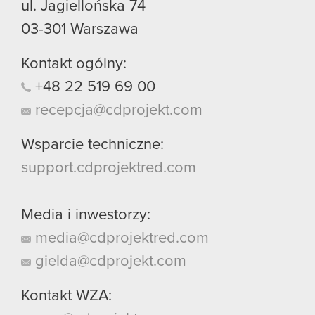
ul. Jagiellońska 74
03-301
Warszawa
Kontakt ogólny:
+48
22
519
69
00
recepcja@cdprojekt.com
Wsparcie techniczne:
support.cdprojektred.com
Media i inwestorzy:
media@cdprojektred.com
gielda@cdprojekt.com
Kontakt WZA: