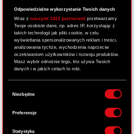
Wniosek do Zakładu Ubezpieczeń
PDF
Społecznych o odroczenie terminów
Odpowiedzialne wykorzystanie Twoich danych
płatności obowiązkowych składek ZUS
Wraz z
naszymi 1022 partnerami
przetwarzamy
za miesiąc luty 2008 r.
Twoje osobiste dane, np. adres IP, korzystając z
takich technologii jak pliki cookie, w celu
wyświetlania spersonalizowanych reklam i treści,
Raport bieżący nr 31/2008
analizowania tychże, wychodzenia naprzeciw
14 marca 2008 0:00
oczekiwaniom użytkowników i rozwoju produktów.
Masz wybór odnośnie tego, kto używa Twoich
Wybrane informacje dotyczące
PDF
danych i w jakich celach to robi.
przydziału Akcji Serii C1
Jeśli wyrazisz na to zgodę, chcielibyśmy również:
Wybór
Gromadzić dane dotyczące Twojej
Raport bieżący nr 30/2008
Niezbędne
zgody
lokalizacji geograficznej z dokładnością nawet
12 marca 2008 0:00
do kilku metrów
Identyfikować Twoje urządzenie, aktywnie
Preferencje
Informacja z Krajowego Depozytu
PDF
analizując charakteryzującego je zbiory
Papierów Wartościowych S.A. w
danych (fingerprinting, czyli wirtualny odcisk
Warszawie o zapisach na akcje serii C1
palca)
Statystyka