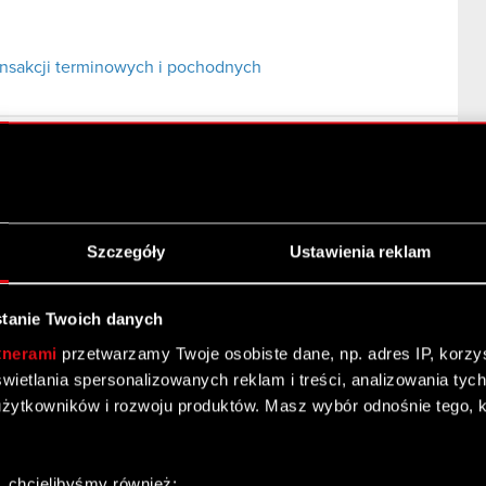
nsakcji terminowych i pochodnych
a
 Ogłoszenie o zwołaniu Zwyczajnego Walnego
Szczegóły
Ustawienia reklam
tanie Twoich danych
tnerami
przetwarzamy Twoje osobiste dane, np. adres IP, korzyst
yświetlania spersonalizowanych reklam i treści, analizowania ty
żytkowników i rozwoju produktów. Masz wybór odnośnie tego, 
Zgromadzenia Akcjonariuszy
, chcielibyśmy również:
go Walnego Zgromadzenia Akcjonariuszy