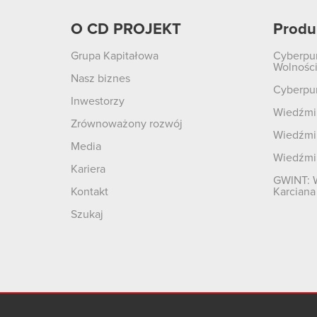
O CD PROJEKT
Produ
Grupa Kapitałowa
Cyberpu
Wolnośc
Nasz biznes
Cyberpu
Inwestorzy
Wiedźmin
Zrównoważony rozwój
Wiedźmin
Media
Wiedźmi
Kariera
GWINT: 
Kontakt
Karciana
Szukaj