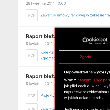
28 kwietnia 2014 0:00
Zawarcie umowy ramowej w zakresie tra
PDF
Raport bieżący nr 4/2014 – korekt
8 kwietnia 2014 0:00
Korekta raportu bieżącego nr 4/2014 -
PDF
Zgoda
Zgromadzenia
Odpowiedzialne wykorzys
Raport bieżący nr 5/2014
Wraz z
naszymi 1022 par
8 kwietnia 2014 0:00
jak pliki cookie, w celu w
naprzeciw oczekiwaniom u
Projekty uchwał Zwyczajnego Walnego 
PDF
w jakich celach to robi.
Jeśli wyrazisz na to zgodę
Załącznik - projekty uchwał Zwyczajne
PDF