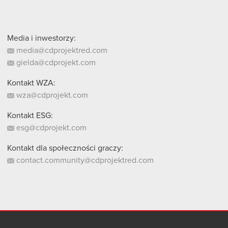
Media i inwestorzy:
media@cdprojektred.com
gielda@cdprojekt.com
Kontakt WZA:
wza@cdprojekt.com
Kontakt ESG:
esg@cdprojekt.com
Kontakt dla społeczności graczy:
contact.community@cdprojektred.com