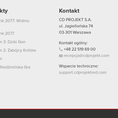
kty
Kontakt
CD PROJEKT S.A.
nk 2077: Widmo
i
ul. Jagiellońska 74
03-301
Warszawa
nk 2077
 3: Dziki Gon
Kontakt ogólny:
+48
22
519
69
00
 2: Zabójcy Królów
recepcja@cdprojekt.com
n
Wsparcie techniczne:
Wiedźmińska Gra
support.cdprojektred.com