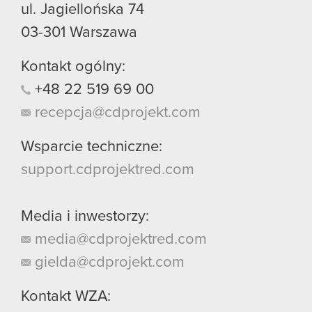
ul. Jagiellońska 74
03-301
Warszawa
Kontakt ogólny:
+48
22
519
69
00
recepcja@cdprojekt.com
Wsparcie techniczne:
support.cdprojektred.com
Media i inwestorzy:
media@cdprojektred.com
gielda@cdprojekt.com
Kontakt WZA: