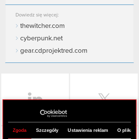
Dowiedz się więcej:
thewitcher.com
cyberpunk.net
gear.cdprojektred.com
LinkedIn
Zgoda
Szczegóły
Ustawienia reklam
O plikach
Facebook