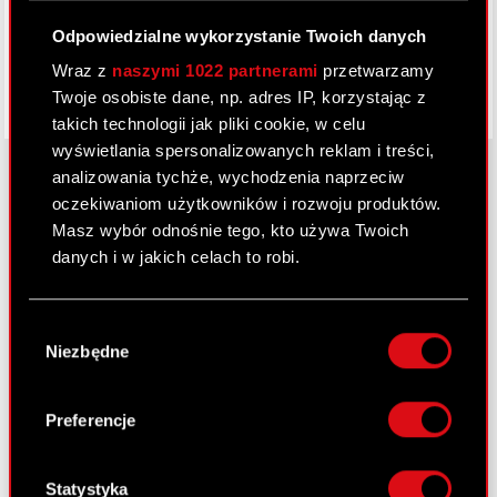
Odpowiedzialne wykorzystanie Twoich danych
Wraz z
naszymi 1022 partnerami
przetwarzamy
Twoje osobiste dane, np. adres IP, korzystając z
takich technologii jak pliki cookie, w celu
wyświetlania spersonalizowanych reklam i treści,
analizowania tychże, wychodzenia naprzeciw
oczekiwaniom użytkowników i rozwoju produktów.
O CD PROJEKT
Masz wybór odnośnie tego, kto używa Twoich
danych i w jakich celach to robi.
Grupa Kapitałowa
Jeśli wyrazisz na to zgodę, chcielibyśmy również:
Nasz biznes
Wybór
Gromadzić dane dotyczące Twojej
Niezbędne
zgody
Inwestorzy
lokalizacji geograficznej z dokładnością nawet
do kilku metrów
Zrównoważony rozwój
Identyfikować Twoje urządzenie, aktywnie
Preferencje
analizując charakteryzującego je zbiory
Media
danych (fingerprinting, czyli wirtualny odcisk
Kariera
palca)
Statystyka