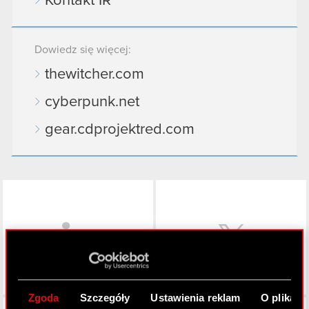
Kontakt IR
Dowiedz się więcej:
thewitcher.com
cyberpunk.net
gear.cdprojektred.com
LinkedIn
Zgoda
Szczegóły
Ustawienia reklam
O plikach