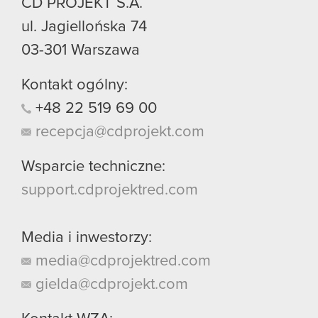
CD PROJEKT S.A.
ul. Jagiellońska 74
03-301
Warszawa
Kontakt ogólny:
+48
22
519
69
00
recepcja@cdprojekt.com
Wsparcie techniczne:
support.cdprojektred.com
Media i inwestorzy:
media@cdprojektred.com
gielda@cdprojekt.com