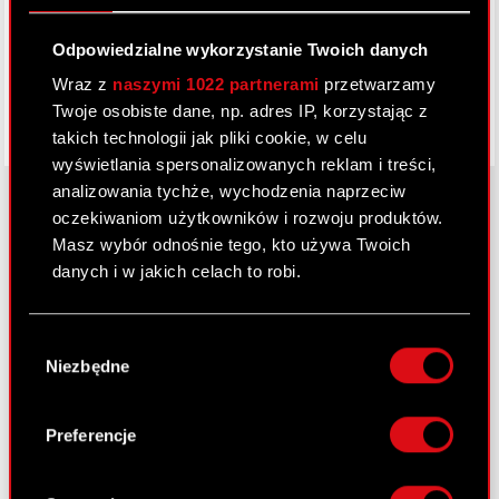
Facebook
Odpowiedzialne wykorzystanie Twoich danych
Wraz z
naszymi 1022 partnerami
przetwarzamy
Twoje osobiste dane, np. adres IP, korzystając z
takich technologii jak pliki cookie, w celu
wyświetlania spersonalizowanych reklam i treści,
analizowania tychże, wychodzenia naprzeciw
oczekiwaniom użytkowników i rozwoju produktów.
Masz wybór odnośnie tego, kto używa Twoich
O CD PROJEKT
danych i w jakich celach to robi.
Grupa Kapitałowa
Jeśli wyrazisz na to zgodę, chcielibyśmy również:
Nasz biznes
Wybór
Gromadzić dane dotyczące Twojej
Niezbędne
zgody
lokalizacji geograficznej z dokładnością nawet
Inwestorzy
do kilku metrów
Zrównoważony rozwój
Identyfikować Twoje urządzenie, aktywnie
Preferencje
analizując charakteryzującego je zbiory
Media
danych (fingerprinting, czyli wirtualny odcisk