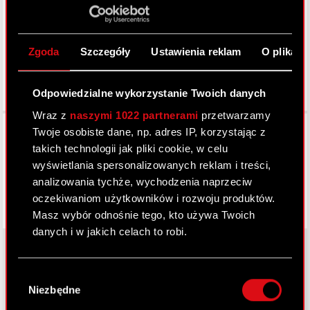
LinkedIn
Zgoda
Szczegóły
Ustawienia reklam
O plikach
Odpowiedzialne wykorzystanie Twoich danych
Wraz z
naszymi 1022 partnerami
przetwarzamy
Facebook
Twoje osobiste dane, np. adres IP, korzystając z
takich technologii jak pliki cookie, w celu
wyświetlania spersonalizowanych reklam i treści,
analizowania tychże, wychodzenia naprzeciw
oczekiwaniom użytkowników i rozwoju produktów.
Masz wybór odnośnie tego, kto używa Twoich
danych i w jakich celach to robi.
Jeśli wyrazisz na to zgodę, chcielibyśmy również:
Wybór
Gromadzić dane dotyczące Twojej
O CD PROJEKT
Niezbędne
zgody
lokalizacji geograficznej z dokładnością nawet