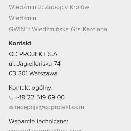
podczas korzystania z ich usług. Kontynuując
Wiedźmin 2: Zabójcy Królów
korzystanie z naszej witryny, zgadasz się na
używanie plików cookie.
Wiedźmin
GWINT: Wiedźmińska Gra Karciana
Kontakt
CD PROJEKT S.A.
ul. Jagiellońska 74
03-301
Warszawa
Kontakt ogólny:
+48
22
519
69
00
recepcja@cdprojekt.com
Wsparcie techniczne: