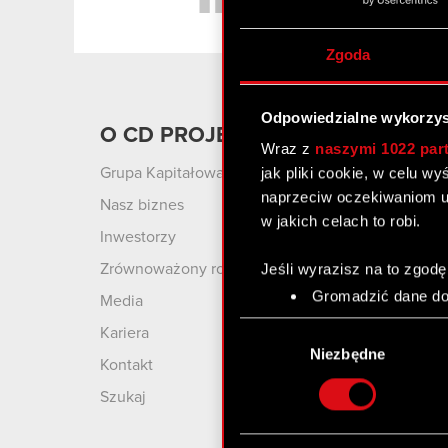
Zgoda
Odpowiedzialne wykorzys
O CD PROJEKT
Produ
Wraz z
naszymi 1022 par
jak pliki cookie, w celu w
Grupa Kapitałowa
Cyberpu
Wolnośc
naprzeciw oczekiwaniom u
Nasz biznes
w jakich celach to robi.
Cyberpu
Inwestorzy
Wiedźmin
Jeśli wyrazisz na to zgodę
Zrównoważony rozwój
Wiedźmin
Gromadzić dane dot
Media
Wiedźmi
Identyfikować Twoje
Wybór
Kariera
czyli wirtualny odcisk 
GWINT: 
zgody
Niezbędne
Kontakt
Karciana
Dowiedz się więcej odnośn
szczegółów
. W Deklaracj
Szukaj
Wykorzystujemy pliki cook