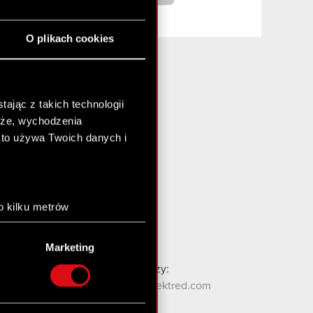
O plikach cookies
ając z takich technologii
Media i inwestorzy:
chże, wychodzenia
media@cdprojektred.com
kto używa Twoich danych i
gielda@cdprojekt.com
Kontakt WZA:
wza@cdprojekt.com
o kilku metrów
anych (fingerprinting,
Kontakt ESG:
esg@cdprojekt.com
Marketing
łasne preferencje w
sekcji
Kontakt dla społeczności graczy:
nej chwili.
contact.community@cdprojektred.com
społecznościowe i