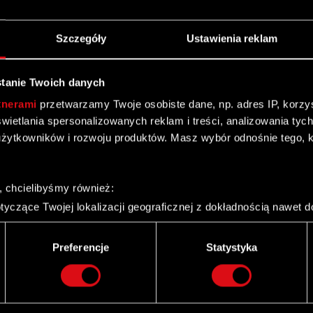
Szczegóły
Ustawienia reklam
tanie Twoich danych
kty
Kontakt
tnerami
przetwarzamy Twoje osobiste dane, np. adres IP, korzyst
CD PROJEKT S.A.
yświetlania spersonalizowanych reklam i treści, analizowania ty
nk 2077: Widmo
i
ul. Jagiellońska 74
żytkowników i rozwoju produktów. Masz wybór odnośnie tego, 
03-301
Warszawa
nk 2077
 3: Dziki Gon
Kontakt ogólny:
, chcielibyśmy również:
+48
22
519
69
00
 2: Zabójcy Królów
yczące Twojej lokalizacji geograficznej z dokładnością nawet d
recepcja@cdprojekt.com
n
 urządzenie, aktywnie analizując charakteryzującego je zbiory d
palca)
Wsparcie techniczne:
Wiedźmińska Gra
Preferencje
Statystyka
ie tego, jak Twoje osobiste dane są przetwarzane oraz ustaw w
support.cdprojektred.com
i plików cookie możesz zmienić lub wycofać swoją zgodę w dowol
ie do spersonalizowania treści i reklam, aby oferować funkcje 