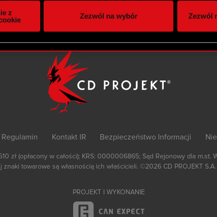
itrynie. Informacje o tym, jak korzystasz z naszej witryny, ud
ie z
Zezwól na wybór
Zezwól n
owym i analitycznym. Partnerzy mogą połączyć te informacje z
cookie
 uzyskanymi podczas korzystania z ich usług. Kontynuując korzy
lików cookie.
Regulamin
Kontakt IR
Bezpieczeństwo Informacji
Nie
 510 zł (opłacony w całości); KRS: 0000006865; Sąd Rejonowy dla m.st. 
 znaki towarowe są własnością ich właścicieli.
©2026
CD PROJEKT S.A.
PROJEKT I WYKONANIE