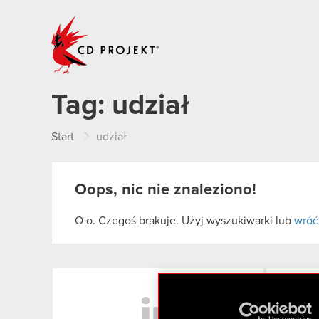
CD PROJEKT
Tag:
udział
Start
udział
Oops, nic nie znaleziono!
O o. Czegoś brakuje. Użyj wyszukiwarki lub
wróć
LinkedIn