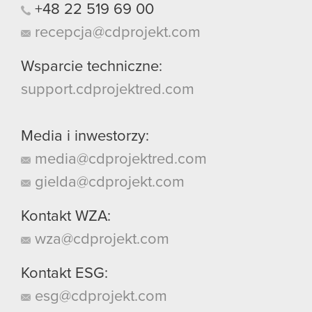
+48
22
519
69
00
recepcja@cdprojekt.com
Wsparcie techniczne:
support.cdprojektred.com
Media i inwestorzy:
media@cdprojektred.com
gielda@cdprojekt.com
Kontakt WZA:
wza@cdprojekt.com
Kontakt ESG:
esg@cdprojekt.com