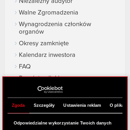
Niezależny audytor
Walne Zgromadzenia
Wynagrodzenia członków
organów
Okresy zamknięte
Kalendarz inwestora
FAQ
Przydatne linki
Kontakt IR
Zgoda
Szczegóły
Ustawienia reklam
O plikach
Dowiedz się więcej:
thewitcher.com
Odpowiedzialne wykorzystanie Twoich danych