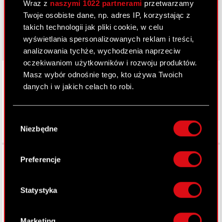
Wraz z
naszymi 1022 partnerami
przetwarzamy
cyberpunk.net
Twoje osobiste dane, np. adres IP, korzystając z
gear.cdprojektred.com
takich technologii jak pliki cookie, w celu
wyświetlania spersonalizowanych reklam i treści,
analizowania tychże, wychodzenia naprzeciw
oczekiwaniom użytkowników i rozwoju produktów.
LinkedIn
Masz wybór odnośnie tego, kto używa Twoich
danych i w jakich celach to robi.
Jeśli wyrazisz na to zgodę, chcielibyśmy również:
Wybór
Gromadzić dane dotyczące Twojej
Niezbędne
zgody
lokalizacji geograficznej z dokładnością nawet
do kilku metrów
Facebook
Identyfikować Twoje urządzenie, aktywnie
Preferencje
analizując charakteryzującego je zbiory
danych (fingerprinting, czyli wirtualny odcisk
palca)
Statystyka
Dowiedz się więcej odnośnie tego, jak Twoje
osobiste dane są przetwarzane oraz ustaw własne
Marketing