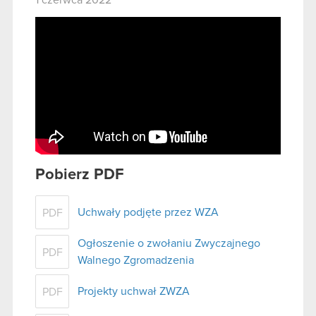
1 czerwca 2022
Pobierz PDF
Uchwały podjęte przez WZA
PDF
Ogłoszenie o zwołaniu Zwyczajnego
PDF
Walnego Zgromadzenia
Projekty uchwał ZWZA
PDF