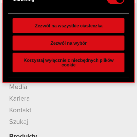
preferencje w
sekcji szczegółów
. W Deklaracji
plików cookie możesz zmienić lub wycofać swoją
zgodę w dowolnej chwili.
Zezwól na wszystkie ciasteczka
O CD PROJEKT
Wykorzystujemy pliki cookie do
spersonalizowania treści i reklam, aby oferować
Grupa Kapitałowa
Zezwól na wybór
funkcje społecznościowe i analizować ruch w
Nasz biznes
naszej witrynie. Informacje o tym, jak korzystasz
Korzystaj wyłącznie z niezbędnych plików
z naszej witryny, udostępniamy partnerom
Inwestorzy
cookie
społecznościowym, reklamowym i analitycznym.
Zrównoważony rozwój
Partnerzy mogą połączyć te informacje z innymi
danymi otrzymanymi od Ciebie lub uzyskanymi
Media
podczas korzystania z ich usług. Kontynuując
korzystanie z naszej witryny, zgadasz się na
Kariera
używanie plików cookie.
Kontakt
Szukaj
Produkty