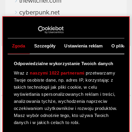
thewitcher.com
cyberpunk.net
gear.cdprojektred.com
Zgoda
Szczegóły
Ustawienia reklam
O plikach
LinkedIn
Odpowiedzialne wykorzystanie Twoich danych
Wraz z
naszymi 1022 partnerami
przetwarzamy
Twoje osobiste dane, np. adres IP, korzystając z
takich technologii jak pliki cookie, w celu
wyświetlania spersonalizowanych reklam i treści,
Facebook
analizowania tychże, wychodzenia naprzeciw
oczekiwaniom użytkowników i rozwoju produktów.
Masz wybór odnośnie tego, kto używa Twoich
danych i w jakich celach to robi.