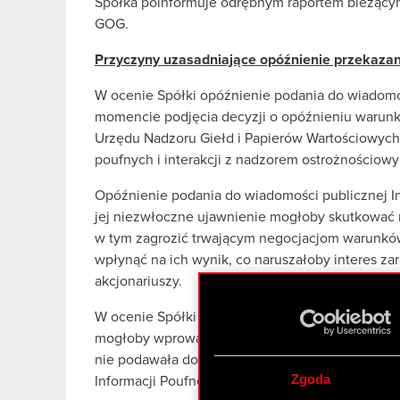
Spółka poinformuje odrębnym raportem bieżąc
GOG.
Przyczyny uzasadniające opóźnienie przekazani
W ocenie Spółki opóźnienie podania do wiadomoś
momencie podjęcia decyzji o opóźnieniu warun
Urzędu Nadzoru Giełd i Papierów Wartościowych
poufnych i interakcji z nadzorem ostrożnościow
Opóźnienie podania do wiadomości publicznej In
jej niezwłoczne ujawnienie mogłoby skutkować 
w tym zagrozić trwającym negocjacjom warunk
wpłynąć na ich wynik, co naruszałoby interes za
akcjonariuszy.
W ocenie Spółki nie istniały przesłanki wskazują
mogłoby wprowadzić w błąd opinię publiczną. S
nie podawała do publicznej wiadomości żadnych
Zgoda
Informacji Poufnej.