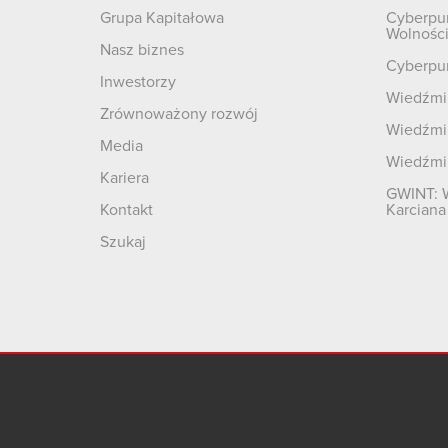
Grupa Kapitałowa
Cyberpu
Wolnośc
Nasz biznes
Cyberpu
Inwestorzy
Wiedźmin
Zrównoważony rozwój
Wiedźmin
Media
Wiedźmi
Kariera
GWINT: 
Kontakt
Karciana
Szukaj