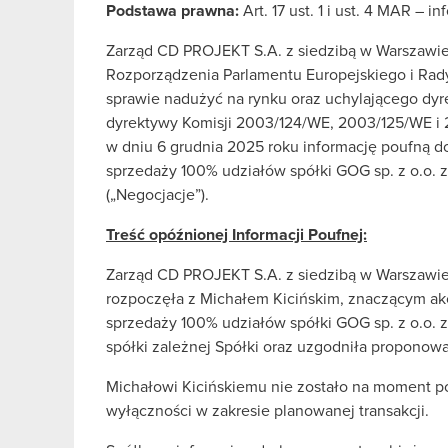
Podstawa prawna:
Art. 17 ust. 1 i ust. 4 MAR – 
Zarząd CD PROJEKT S.A. z siedzibą w Warszawie („S
Rozporządzenia Parlamentu Europejskiego i Rady 
sprawie nadużyć na rynku oraz uchylającego dy
dyrektywy Komisji 2003/124/WE, 2003/125/WE i 
w dniu 6 grudnia 2025 roku informację poufną 
sprzedaży 100% udziałów spółki GOG sp. z o.o. z
(„Negocjacje”).
Treść opóźnionej Informacji Poufnej:
Zarząd CD PROJEKT S.A. z siedzibą w Warszawie 
rozpoczęła z Michałem Kicińskim, znaczącym a
sprzedaży 100% udziałów spółki GOG sp. z o.o. z
spółki zależnej Spółki oraz uzgodniła proponow
Michałowi Kicińskiemu nie zostało na moment po
wyłączności w zakresie planowanej transakcji.