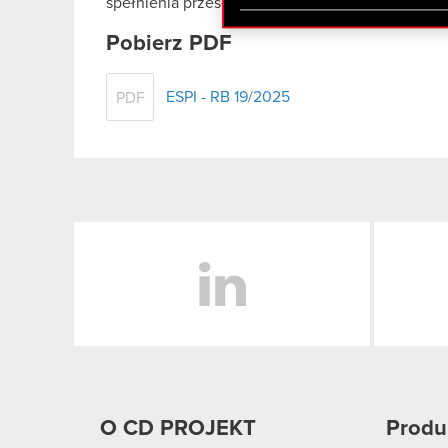
spełnienia przesłanek takiego opóźnienia.
zgadasz się na używanie p
Pobierz PDF
ESPI - RB 19/2025
PDF
LinkedIn
O CD PROJEKT
Produ