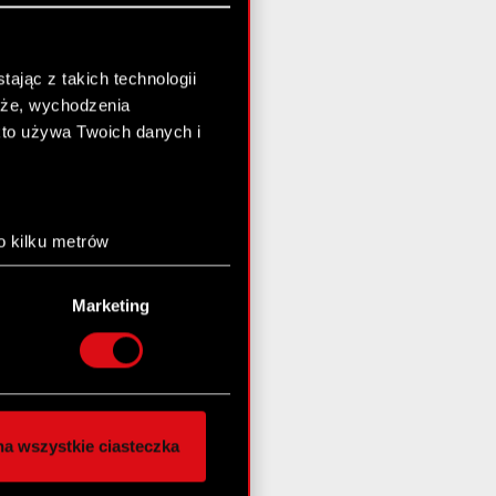
ając z takich technologii
chże, wychodzenia
kto używa Twoich danych i
o kilku metrów
anych (fingerprinting,
Marketing
łasne preferencje w
sekcji
nej chwili.
społecznościowe i
ostępniamy partnerom
a wszystkie ciasteczka
 innymi danymi
stanie z naszej witryny,