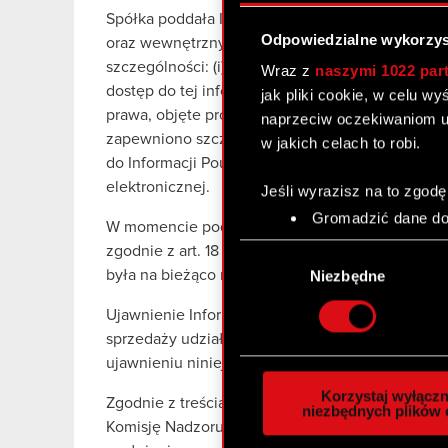
Spółka poddała Informację Poufną należytej och
Odpowiedzialne wykorzys
oraz wewnętrznych standardów postępowania st
szczególności: (i) został niezwłocznie i w spos
Wraz z
naszymi 1022 par
dostęp do tej informacji od momentu jej powstan
jak pliki cookie, w celu w
prawa, objęte procedurą związaną z wpisem na lis
naprzeciw oczekiwaniom u
zapewniono szczelność systemu informatyczneg
w jakich celach to robi.
do Informacji Poufnej i innych dokumentów z n
elektronicznej.
Jeśli wyrazisz na to zgodę
Gromadzić dane dot
W momencie podjęcia decyzji o opóźnieniu podan
Identyfikować Twoje
Wybór
zgodnie z art. 18 MAR, została sporządzona lista
czyli wirtualny odcisk 
zgody
była na bieżąco monitorowana i w razie potrzeby
Niezbędne
Dowiedz się więcej odnośn
szczegółów
. W Deklaracj
Ujawnienie Informacji Poufnej następuje na sk
sprzedaży udziałów GOG, o czym Spółka poinfo
Wykorzystujemy pliki cook
ujawnieniu niniejszej Informacji Poufnej.
analizować ruch w naszej w
Korzystaj wyłączn
Zgodnie z treścią art. 17 ust. 4 MAR, natychmiast
społecznościowym, reklam
niezbędnych plików 
Komisję Nadzoru Finansowego o opóźnieniu ujaw
otrzymanymi od Ciebie lub