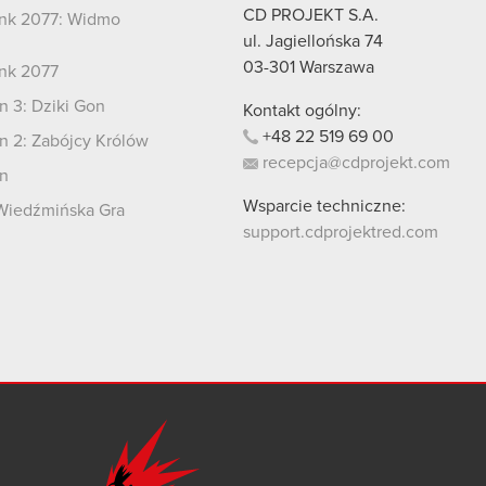
CD PROJEKT S.A.
nk 2077: Widmo
i
ul. Jagiellońska 74
03-301
Warszawa
nk 2077
 3: Dziki Gon
Kontakt ogólny:
+48
22
519
69
00
 2: Zabójcy Królów
recepcja@cdprojekt.com
n
Wsparcie techniczne:
Wiedźmińska Gra
support.cdprojektred.com