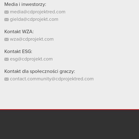
Media i inwestorzy:
media@cdprojektred.com
gielda@cdprojekt.com
Kontakt WZA:
wza@cdprojekt.com
Kontakt ESG:
esg@cdprojekt.com
Kontakt dla społeczności graczy:
contact.community@cdprojektred.com