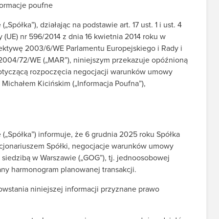
informacje poufne
półka”), działając na podstawie art. 17 ust. 1 i ust. 4
(UE) nr 596/2014 z dnia 16 kwietnia 2014 roku w
rektywę 2003/6/WE Parlamentu Europejskiego i Rady i
2004/72/WE („MAR”), niniejszym przekazuje opóźnioną
dotyczącą rozpoczęcia negocjacji warunków umowy
 Michałem Kicińskim („Informacja Poufna”),
(„Spółka”) informuje, że 6 grudnia 2025 roku Spółka
kcjonariuszem Spółki, negocjacje warunków umowy
 siedzibą w Warszawie („GOG”), tj. jednoosobowej
any harmonogram planowanej transakcji.
wstania niniejszej informacji przyznane prawo