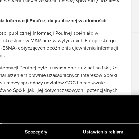
ym o ewentualnym zawarciu umowy sprzedaży udziałów
a Informacji Poufnej do publicznej wiadomości:
ci publicznej Informacji Poufnej spełniało w
ki określone w MAR oraz w wytycznych Europejskiego
 (ESMA) dotyczących opóźnienia ujawnienia informacji
ym.
formacji Poufnej było uzasadnione z uwagi na fakt, że
naruszeniem prawnie uzasadnionych interesów Spółki,
ów umowy sprzedaży udziałów GOG i negatywnie
równo Spółki jak i jej dotychczasowych i potencjalnych
ce na to, że opóźnienie ujawnienia Informacji Poufnej
półka w swej dotychczasowej praktyce informacyjnej
 informacji dotyczących przedmiotu opóźnionej
Szczegóły
Ustawienia reklam