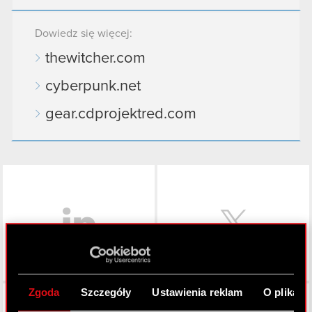
Dowiedz się więcej:
thewitcher.com
cyberpunk.net
gear.cdprojektred.com
LinkedIn
Zgoda
Szczegóły
Ustawienia reklam
O plikach
Facebook