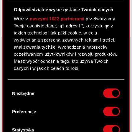
Odpowiedzialne wykorzystanie Twoich danych
Wraz z
naszymi 1022 partnerami
przetwarzamy
Twoje osobiste dane, np. adres IP, korzystając z
takich technologii jak pliki cookie, w celu
wyświetlania spersonalizowanych reklam i treści,
analizowania tychże, wychodzenia naprzeciw
oczekiwaniom użytkowników i rozwoju produktów.
O CD PROJEKT
Masz wybór odnośnie tego, kto używa Twoich
danych i w jakich celach to robi.
Grupa Kapitałowa
Jeśli wyrazisz na to zgodę, chcielibyśmy również:
Nasz biznes
Wybór
Gromadzić dane dotyczące Twojej
Niezbędne
zgody
Inwestorzy
lokalizacji geograficznej z dokładnością nawet
do kilku metrów
Zrównoważony rozwój
Identyfikować Twoje urządzenie, aktywnie
Preferencje
analizując charakteryzującego je zbiory
Media
danych (fingerprinting, czyli wirtualny odcisk
Kariera
palca)
Statystyka