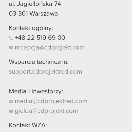
ul. Jagiellońska 74
03-301
Warszawa
Kontakt ogólny:
+48
22
519
69
00
recepcja@cdprojekt.com
Wsparcie techniczne:
support.cdprojektred.com
Media i inwestorzy:
media@cdprojektred.com
gielda@cdprojekt.com
Kontakt WZA: