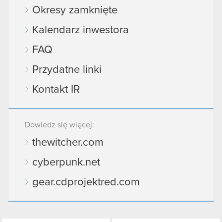
podczas korzystania z ich usług. Kontynuując
Okresy zamknięte
korzystanie z naszej witryny, zgadasz się na
używanie plików cookie.
Kalendarz inwestora
FAQ
Przydatne linki
Kontakt IR
Dowiedz się więcej:
thewitcher.com
cyberpunk.net
gear.cdprojektred.com