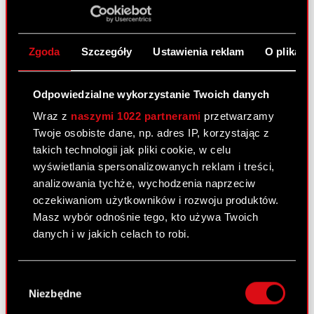
w Białymstoku i zajęcie wierzytelności.
Zgoda
Szczegóły
Ustawienia reklam
O plikach
Raport bieżący nr 2/2008
7 stycznia 2008 0:00
Odpowiedzialne wykorzystanie Twoich danych
Terminy przekazywania raportów
Wraz z
naszymi 1022 partnerami
przetwarzamy
PDF
okresowych w 2008 roku
Twoje osobiste dane, np. adres IP, korzystając z
takich technologii jak pliki cookie, w celu
wyświetlania spersonalizowanych reklam i treści,
Raport bieżący nr 1/2008
analizowania tychże, wychodzenia naprzeciw
oczekiwaniom użytkowników i rozwoju produktów.
7 stycznia 2008 0:00
Masz wybór odnośnie tego, kto używa Twoich
danych i w jakich celach to robi.
Powołanie prokurenta samoistnego
PDF
Jeśli wyrazisz na to zgodę, chcielibyśmy również:
Wybór
Gromadzić dane dotyczące Twojej
Zobacz również:
Niezbędne
zgody
lokalizacji geograficznej z dokładnością nawet