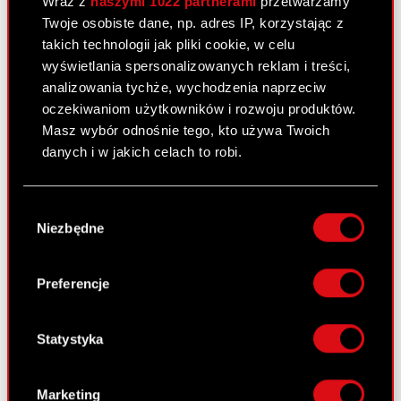
Wraz z
naszymi 1022 partnerami
przetwarzamy
26 lutego 2008 0:00
Twoje osobiste dane, np. adres IP, korzystając z
Prolongata terminu spłaty wierzytelności
takich technologii jak pliki cookie, w celu
PDF
- zmiana znaczącej umowy
wyświetlania spersonalizowanych reklam i treści,
analizowania tychże, wychodzenia naprzeciw
oczekiwaniom użytkowników i rozwoju produktów.
Raport bieżący nr 20/2008
Masz wybór odnośnie tego, kto używa Twoich
danych i w jakich celach to robi.
25 lutego 2008 0:00
Ustanowienie tymczasowego nadzorcy
Jeśli wyrazisz na to zgodę, chcielibyśmy również:
PDF
sądowego przez Sąd Rejonowy dla m. st.
Wybór
Gromadzić dane dotyczące Twojej
Niezbędne
Warszawy w Warszawie, X Wydział
zgody
lokalizacji geograficznej z dokładnością nawet
Gospodarczy dla spraw upadłościowych i
do kilku metrów
naprawczych
Identyfikować Twoje urządzenie, aktywnie
Preferencje
analizując charakteryzującego je zbiory
danych (fingerprinting, czyli wirtualny odcisk
palca)
Raport bieżący nr 19/2008
Statystyka
Dowiedz się więcej odnośnie tego, jak Twoje
25 lutego 2008 0:00
osobiste dane są przetwarzane oraz ustaw własne
Marketing
Zakończenie postępowania