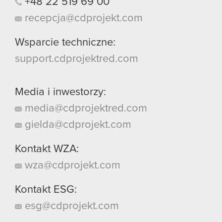
+48
22
519
69
00
recepcja@cdprojekt.com
Wsparcie techniczne:
support.cdprojektred.com
Media i inwestorzy:
media@cdprojektred.com
gielda@cdprojekt.com
Kontakt WZA:
wza@cdprojekt.com
Kontakt ESG:
esg@cdprojekt.com