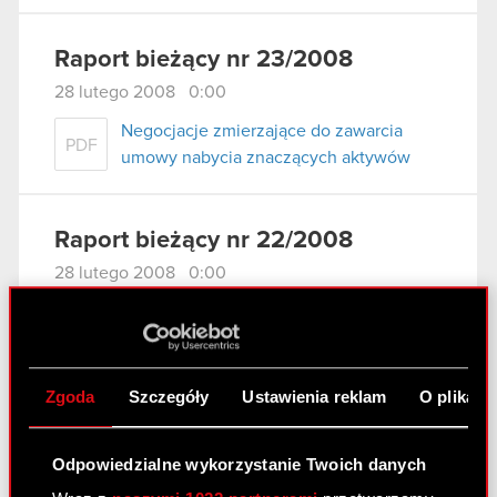
Raport bieżący nr 23/2008
28 lutego 2008 0:00
Negocjacje zmierzające do zawarcia
PDF
umowy nabycia znaczących aktywów
Raport bieżący nr 22/2008
28 lutego 2008 0:00
Uchwała Zarządu Krajowego Depozyt
PDF
Papierów Wartościowych S.A. w sprawie
warunkowej rejestracji akcji serii C1
Spółki
Zgoda
Szczegóły
Ustawienia reklam
O plikach
Odpowiedzialne wykorzystanie Twoich danych
Raport bieżący nr 21/2008