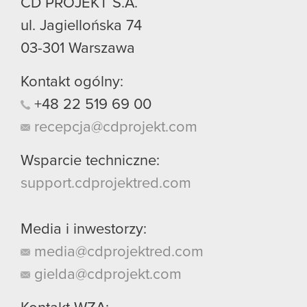
CD PROJEKT S.A.
ul. Jagiellońska 74
03-301
Warszawa
Kontakt ogólny:
+48
22
519
69
00
recepcja@cdprojekt.com
Wsparcie techniczne:
support.cdprojektred.com
Media i inwestorzy:
media@cdprojektred.com
gielda@cdprojekt.com