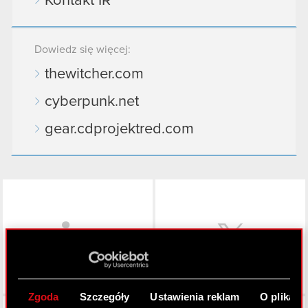
Kontakt IR
Dowiedz się więcej:
thewitcher.com
cyberpunk.net
gear.cdprojektred.com
LinkedIn
Zgoda
Szczegóły
Ustawienia reklam
O plikach