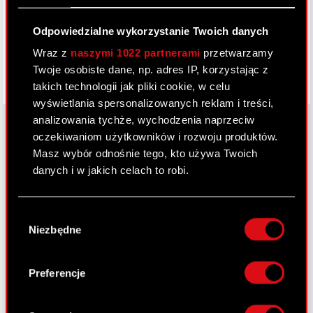
Facebook
Odpowiedzialne wykorzystanie Twoich danych
Wraz z
naszymi 1022 partnerami
przetwarzamy
Twoje osobiste dane, np. adres IP, korzystając z
takich technologii jak pliki cookie, w celu
wyświetlania spersonalizowanych reklam i treści,
analizowania tychże, wychodzenia naprzeciw
oczekiwaniom użytkowników i rozwoju produktów.
Masz wybór odnośnie tego, kto używa Twoich
O CD PROJEKT
danych i w jakich celach to robi.
Grupa Kapitałowa
Jeśli wyrazisz na to zgodę, chcielibyśmy również:
Nasz biznes
Wybór
Gromadzić dane dotyczące Twojej
Niezbędne
zgody
lokalizacji geograficznej z dokładnością nawet
Inwestorzy
do kilku metrów
Zrównoważony rozwój
Identyfikować Twoje urządzenie, aktywnie
Preferencje
analizując charakteryzującego je zbiory
Media
danych (fingerprinting, czyli wirtualny odcisk