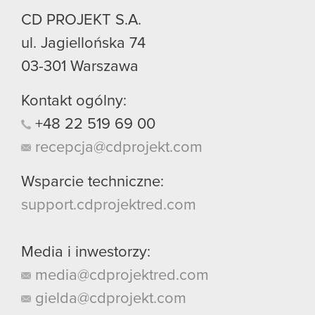
CD PROJEKT S.A.
ul. Jagiellońska 74
03-301
Warszawa
Kontakt ogólny:
+48
22
519
69
00
recepcja@cdprojekt.com
Wsparcie techniczne:
support.cdprojektred.com
Media i inwestorzy:
media@cdprojektred.com
gielda@cdprojekt.com