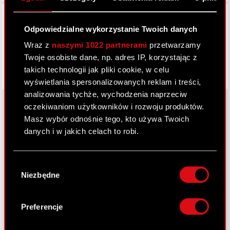
Facebook
Odpowiedzialne wykorzystanie Twoich danych
Wraz z
naszymi 1022 partnerami
przetwarzamy
Twoje osobiste dane, np. adres IP, korzystając z
takich technologii jak pliki cookie, w celu
wyświetlania spersonalizowanych reklam i treści,
analizowania tychże, wychodzenia naprzeciw
oczekiwaniom użytkowników i rozwoju produktów.
Masz wybór odnośnie tego, kto używa Twoich
O CD PROJEKT
danych i w jakich celach to robi.
Grupa Kapitałowa
Jeśli wyrazisz na to zgodę, chcielibyśmy również:
Wybór
Gromadzić dane dotyczące Twojej
Nasz biznes
Niezbędne
zgody
lokalizacji geograficznej z dokładnością nawet
Inwestorzy
do kilku metrów
Identyfikować Twoje urządzenie, aktywnie
Preferencje
Zrównoważony rozwój
analizując charakteryzującego je zbiory
danych (fingerprinting, czyli wirtualny odcisk
Media