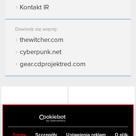
Kontakt IR
Dowiedz się więcej:
thewitcher.com
cyberpunk.net
gear.cdprojektred.com
LinkedIn
Zgoda
Szczegóły
Ustawienia reklam
O plikach