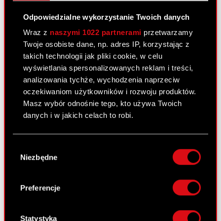
kapitałowego w Spółce
Odpowiedzialne wykorzystanie Twoich danych
Wraz z
naszymi 1022 partnerami
przetwarzamy
Raport bieżący nr 47/2010
Twoje osobiste dane, np. adres IP, korzystając z
9 sierpnia 2010 0:00
takich technologii jak pliki cookie, w celu
wyświetlania spersonalizowanych reklam i treści,
Rejestracja zmian Statutu, jednolity tekst
PDF
analizowania tychże, wychodzenia naprzeciw
Statutu.
oczekiwaniom użytkowników i rozwoju produktów.
Masz wybór odnośnie tego, kto używa Twoich
Tekst jednolity Statutu
PDF
danych i w jakich celach to robi.
Jeśli wyrazisz na to zgodę, chcielibyśmy również:
Raport bieżący nr 46/2010
Wybór
Gromadzić dane dotyczące Twojej
Niezbędne
zgody
6 sierpnia 2010 0:00
lokalizacji geograficznej z dokładnością nawet
do kilku metrów
Zmniejszenie udziału w ogólnej liczbie
Identyfikować Twoje urządzenie, aktywnie
PDF
Preferencje
głosów w Spółce wyniku rozwiązania
analizując charakteryzującego je zbiory
porozumienia
danych (fingerprinting, czyli wirtualny odcisk
palca)
Statystyka