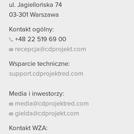
ul. Jagiellońska 74
03-301
Warszawa
Kontakt ogólny:
+48
22
519
69
00
recepcja@cdprojekt.com
Wsparcie techniczne:
support.cdprojektred.com
Media i inwestorzy:
media@cdprojektred.com
gielda@cdprojekt.com
Kontakt WZA: