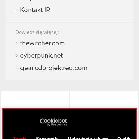
Kontakt IR
Dowiedz się więcej:
thewitcher.com
cyberpunk.net
gear.cdprojektred.com
LinkedIn
Zgoda
Szczegóły
Ustawienia reklam
O plikach