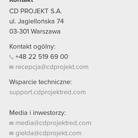
CD PROJEKT S.A.
ul. Jagiellońska 74
03-301
Warszawa
Kontakt ogólny:
+48
22
519
69
00
recepcja@cdprojekt.com
Wsparcie techniczne:
support.cdprojektred.com
Media i inwestorzy:
media@cdprojektred.com
gielda@cdprojekt.com