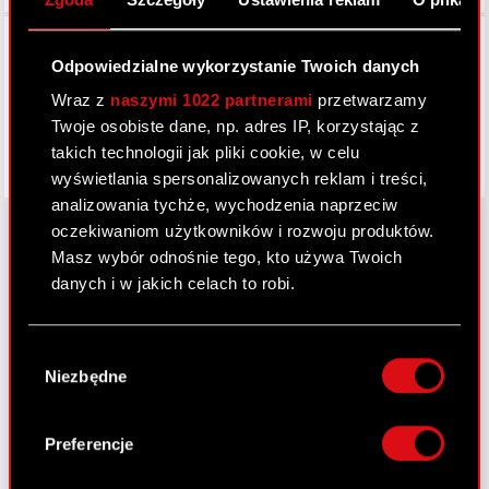
Facebook
Odpowiedzialne wykorzystanie Twoich danych
Wraz z
naszymi 1022 partnerami
przetwarzamy
Twoje osobiste dane, np. adres IP, korzystając z
takich technologii jak pliki cookie, w celu
wyświetlania spersonalizowanych reklam i treści,
analizowania tychże, wychodzenia naprzeciw
oczekiwaniom użytkowników i rozwoju produktów.
Masz wybór odnośnie tego, kto używa Twoich
danych i w jakich celach to robi.
O CD PROJEKT
Grupa Kapitałowa
Jeśli wyrazisz na to zgodę, chcielibyśmy również:
Wybór
Gromadzić dane dotyczące Twojej
Nasz biznes
Niezbędne
zgody
lokalizacji geograficznej z dokładnością nawet
Inwestorzy
do kilku metrów
Identyfikować Twoje urządzenie, aktywnie
Preferencje
Zrównoważony rozwój
analizując charakteryzującego je zbiory
danych (fingerprinting, czyli wirtualny odcisk